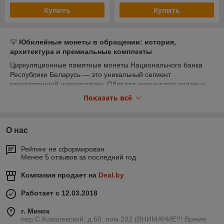
Купить
Купить
💡
Юбилейные монеты в обращении: история,
архитектура и премиальные комплекты
Циркуляционные памятные монеты Национального банка
Республики Беларусь — это уникальный сегмент
отечественной нумизматики. Обладая номиналом ходовых
монет, эти выпуски производятся ограниченными тиражами и
Показать всё
посвящаются главным символам, культурному наследию и
истории нашей страны, что делает их ценным объектом для
коллекционирования.
О нас
Главные особенности ассортимента в этой группе:
•
Безупречное состояние UNC:
монеты специального
Рейтинг не сформирован
чекана, которые не были в реальном денежном обороте,
Менее 5 отзывов за последний год
полностью сохранившие первозданный блеск и четкость
рельефа.
Компания продает на
Deal.by
•
Подарочное и коллекционное оформление:
знаковые
серии, такие как «Архитектурное наследие Беларуси»,
Работает с 12.03.2018
представленные в оригинальных 3D-блистерах,
г. Минск
иллюстрированных буклетах и премиальных деревянных
пер.С.Ковалевской, д.60, пом.202 (ВНИМАНИЕ!!! Время
футлярах.