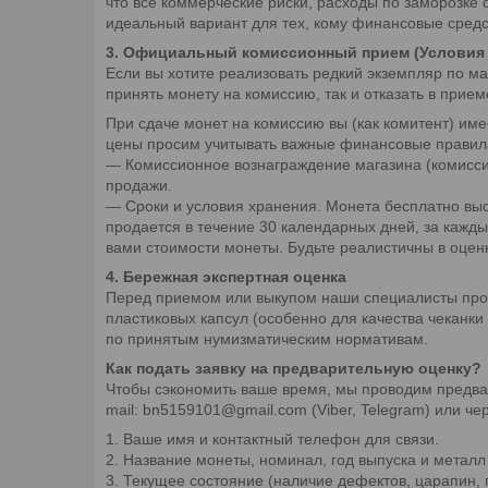
что все коммерческие риски, расходы по заморозке
идеальный вариант для тех, кому финансовые сред
3. Официальный комиссионный прием (Условия 
Если вы хотите реализовать редкий экземпляр по м
принять монету на комиссию, так и отказать в прие
При сдаче монет на комиссию вы (как комитент) им
цены просим учитывать важные финансовые правил
— Комиссионное вознаграждение магазина (комисси
продажи.
— Сроки и условия хранения. Монета бесплатно выс
продается в течение 30 календарных дней, за кажд
вами стоимости монеты. Будьте реалистичны в оцен
4. Бережная экспертная оценка
Перед приемом или выкупом наши специалисты пров
пластиковых капсул (особенно для качества чеканки
по принятым нумизматическим нормативам.
Как подать заявку на предварительную оценку?
Чтобы сэкономить ваше время, мы проводим предва
mail: bn5159101@gmail.com (Viber, Telegram) или ч
1. Ваше имя и контактный телефон для связи.
2. Название монеты, номинал, год выпуска и металл 
3. Текущее состояние (наличие дефектов, царапин, 