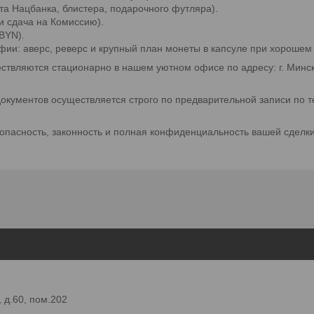
та Нацбанка, блистера, подарочного футляра).
и сдача на Комиссию).
BYN).
фии: аверс, реверс и крупный план монеты в капсуле при хорошем
ствляются стационарно в нашем уютном офисе по адресу: г. Минск,
окументов осуществляется строго по предварительной записи по те
пасность, законность и полная конфиденциальность вашей сделки
 д.60, пом.202