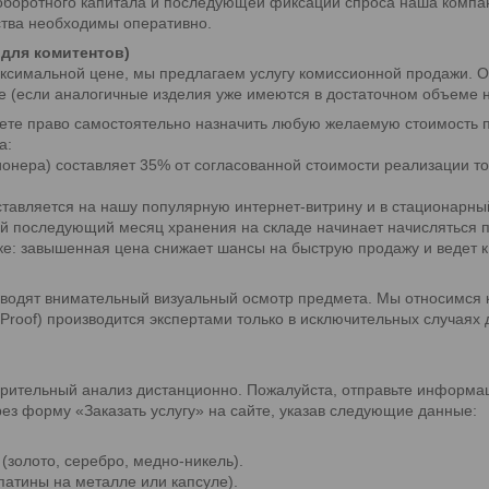
 оборотного капитала и последующей фиксации спроса наша компа
ства необходимы оперативно.
для комитентов)
аксимальной цене, мы предлагаем услугу комиссионной продажи. 
ме (если аналогичные изделия уже имеются в достаточном объеме 
еете право самостоятельно назначить любую желаемую стоимость 
а:
онера) составляет 35% от согласованной стоимости реализации то
тавляется на нашу популярную интернет-витрину и в стационарный
ый последующий месяц хранения на складе начинает начисляться п
ке: завышенная цена снижает шансы на быструю продажу и ведет к
одят внимательный визуальный осмотр предмета. Мы относимся 
 Proof) производится экспертами только в исключительных случаях
рительный анализ дистанционно. Пожалуйста, отправьте информа
ерез форму «Заказать услугу» на сайте, указав следующие данные:
(золото, серебро, медно-никель).
патины на металле или капсуле).