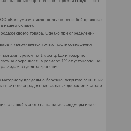
ния полностью берет на себя. Прямой выкуп — это
ООО «Белнумизматика» оставляет за собой право как
на нашем складе).
продажи своего товара. Однако при определении
вара и удерживается только после совершения
 магазин сроком на 1 месяц. Если товар не
лата за сохранность в размере 1% от установленной
 расходам за долгое хранение.
к материалу предельно бережно: вскрытие защитных
 для точного определения скрытых дефектов и строго
цию о вашей монете на наши мессенджеры или e-