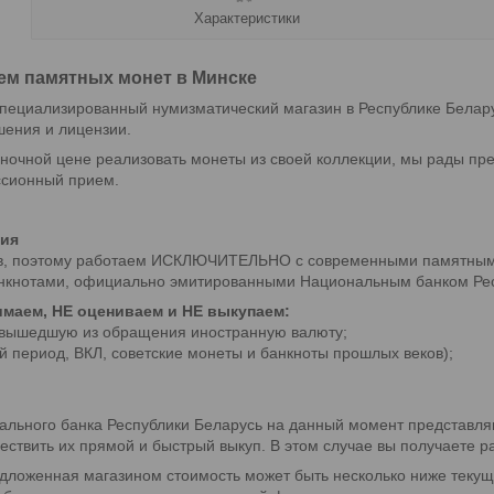
Характеристики
м памятных монет в Минске
циализированный нумизматический магазин в Республике Беларус
шения и лицензии.
ыночной цене реализовать монеты из своей коллекции, мы рады пр
ссионный прием.
ция
в, поэтому работаем ИСКЛЮЧИТЕЛЬНО с современными памятными
анкнотами, официально эмитированными Национальным банком Респ
имаем, НЕ оцениваем и НЕ выкупаем:
вышедшую из обращения иностранную валюту;
 период, ВКЛ, советские монеты и банкноты прошлых веков);
льного банка Республики Беларусь на данный момент представля
твить их прямой и быстрый выкуп. В этом случае вы получаете ра
ложенная магазином стоимость может быть несколько ниже текущ