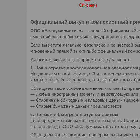
Описание
Официальный выкуп и комиссионный прие
ООО «Белнумизматика»
— первый официальный спе
имеющий все необходимые государственные разре
Если вы хотите легально, безопасно и по честной р
мгновенный прямой выкуп либо официальный коми
Условия комиссионного приема и выкупа монет:
1. Наша строгая профессиональная специализа
Мы дорожим своей репутацией и временем клиенто
и медно-никелевых сплавов), а также памятными б
Обращаем ваше особое внимание, что мы
НЕ прин
— Любые иностранные монеты и действующую или 
— Старинные обиходные и кладовые деньги (царский
— Старые бумажные деньги прошлых веков.
2. Прямой и быстрый выкуп магазином
Если предложенные вами памятные монеты Национа
нашего фонда, ООО «Белнумизматика» готова осущес
Обращаем ваше внимание: при срочном выкупе пред