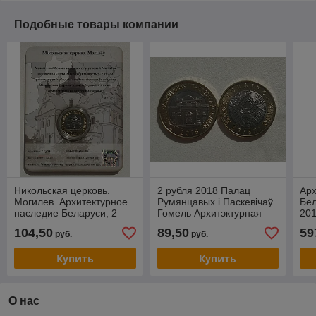
Подобные товары компании
Никольская церковь.
2 рубля 2018 Палац
Арх
Могилев. Архитектурное
Румянцавых і Паскевічаў.
Бел
наследие Беларуси, 2
Гомель Архитэктурная
201
рубля 2018, блистер 3D-
спадчына Беларусі
ном
104,50
89,50
59
руб.
руб.
визуализации
бли
Купить
Купить
О нас