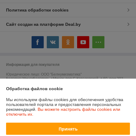
Политика обработки cookies
Сайт создан на платформе Deal.by
Информация для покупателя
Юридическое лицо:
ООО "Белнумизматика"
БеларусьМинскБеларусь, г.Минск, пер.С.Ковалевской, д.60, пом.202
Обработка файлов cookie
Регистрационный номер ЕГР: 193017016
УНП: 193017016
Мы используем файлы cookies для обеспечения удобства
пользователей портала и предоставления персональных
Регистрационный орган: Мингорисполком
рекомендаций.
Вы можете настроить файлы cookies или
отключить их.
Дата регистрации компании: 09.01.2018
Ссылка на свидетельство/лицензию
Принять