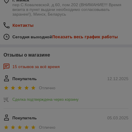
г. Минск
Республики Беларусь. Также вы можете оформить
пер.С.Ковалевской, д.60, пом.202 (ВНИМАНИЕ!!! Время
предварительное бронирование и забрать заказ
визита в пункт выдачи необходимо согласовывать
самостоятельно в нашем офисе в Минске (пер. С.
заранее!), Минск, Беларусь
Ковалевской, 60, пом. 202, ст. м. «Петровщина»). Сохраните
блеск вашей коллекции вместе с ООО «Белнумизматика»!
Контакты
Показать весь график работы
Сегодня выходной
Отзывы о магазине
15 отзывов за всё время
Покупатель
12.12.2025
Отлично
Сделка подтверждена через корзину
Покупатель
05.03.2025
Отлично