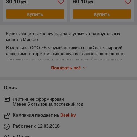
30,10
60,10
руб.
руб.
Купить
Купить
Купить защитные капсулы для круглых и прямоугольных
монет в Минске.
В магазине ООО «Белнумизматика» вы найдете широкий
ассортимент герметичных капсул из высококачественного,
абсолютно прозрачного пластика, который не желтеет со
временем и не вступает в химическую реакцию с металлами:
Показать всё
— Универсальные круглые капсулы для монет различного
диаметра (включая популярные размеры до 40.00 мм, до
50.00 мм, крупные форматы 65.00 мм и уникальные
О нас
сверхкрупные капсулы до 100.00 мм);
— Редкие специализированные капсулы для прямоугольных
Рейтинг не сформирован
монет (монет-слитков) Национального банка Республики
Менее 5 отзывов за последний год
Беларусь в точных размерах: 28х40х2 мм, 30х40х2 мм,
30х45х3 мм и 30х46х3 мм.
Компания продает на
Deal.by
Все представленные позиции капсул имеются в наличии,
доступны для розничного онлайн-заказа через корзину сайта
Работает с 12.03.2018
с оперативной доставкой почтой по всей территории