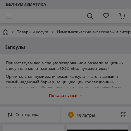
БЕЛНУМИЗМАТИКА
Товары и услуги
Нумизматические аксессуары и литер
Капсулы
Приветствуем вас в специализированном разделе защитных
капсул для монет магазина ООО «Белнумизматика»!
Оригинальная нумизматическая капсула — это главный и
самый надежный барьер, защищающий коллекционный
материал от воздействия воздуха, влаги, пыли и случайных
прикосновений руками. Своевременная замена треснувшей
Показать всё
или поцарапанной упаковки позволяет полностью сохранить
первозданное состояние чеканки (особенно зеркального
поля качества Proof) и уберечь ваши инвестиции от потери
Сортировка
0
Фильтры
рыночной стоимости.
💡 Полезная информация для покупателей:
Наш каталог аксессуаров синхронизирован с основными