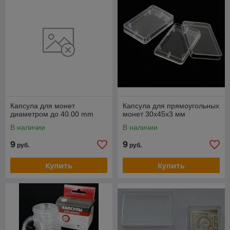
разделами сайта. Перед подбором защитной упаковки
рекомендуем вам ознакомиться с нашими главными
нумизматическими фондами:
📅
Официальный предзаказ монет
— бронируйте редкие
будущие новинки Нацбанка РБ по стартовой цене и сразу
заказывайте для них надежную защиту.
🔥
Монеты со скидками и спецпредложения
— отличный
шанс выгодно расширить свою коллекцию памятных знаков.
Капсула для монет
Капсула для прямоугольных
диаметром до 40.00 mm
монет 30х45х3 мм
В наличии
В наличии
9
9
руб.
руб.
Купить
Купить