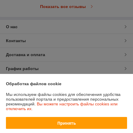
Показать все отзывы
О нас
Контакты
Доставка и оплата
График работы
Полная версия сайта
Обработка файлов cookie
Мы используем файлы cookies для обеспечения удобства
Политика обработки cookies
пользователей портала и предоставления персональных
рекомендаций.
Вы можете настроить файлы cookies или
отключить их.
Сайт создан на платформе Deal.by
Принять