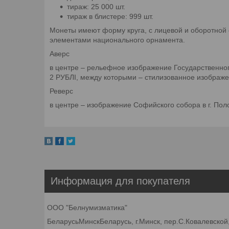
тираж: 25 000 шт.
тираж в блистере: 999 шт.
Монеты имеют форму круга, с лицевой и оборотной
элементами национального орнамента.
Аверс
в центре – рельефное изображение Государственног
2 РУБЛI, между которыми – стилизованное изображ
Реверс
в центре – изображение Софийского собора в г. Пол
Информация для покупателя
ООО "Белнумизматика"
БеларусьМинскБеларусь, г.Минск, пер.С.Ковалевской,