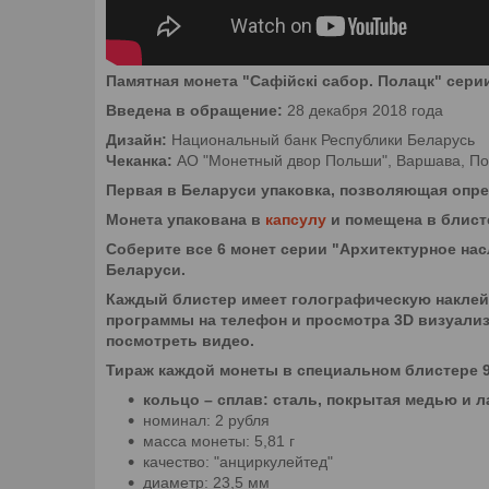
Памятная монета "Сафійскі сабор. Полацк" сер
Введена в обращение:
28 декабря 2018 года
Дизайн:
Национальный банк Республики Беларусь
Чеканка:
АО "Монетный двор Польши", Варшава, П
Первая в Беларуси упаковка, позволяющая опр
Монета упакована в
капсулу
и помещена в блист
Соберите все 6 монет серии "Архитектурное на
Беларуси.
Каждый блистер имеет голографическую наклейк
программы на телефон и просмотра 3D визуализ
посмотреть видео.
Тираж каждой монеты в специальном блистере 9
кольцо – сплав: сталь, покрытая медью и л
номинал: 2 рубля
масса монеты: 5,81 г
качество: "анциркулейтед"
диаметр: 23,5 мм