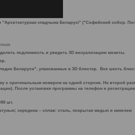
ии "Архитэктурная спадчына Беларусі" ("Софийский собор. По
ольша
еделить подлинность и увидеть 3D визуализацию монеты.
ер.
следие Беларуси", упакованные в 3D блистер. Все шесть блис
у с оригинальным номером на одной стороне. На второй раз
ации). После установки программы на телефон и регистраци
99 шт.
атунью; середина – сплав: сталь, покрытая медью и никелем