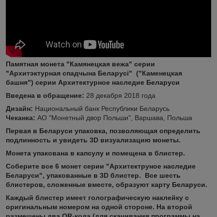
Памятная монета "Камянецкая вежа" серии
"Архитэктурная спадчына Беларусі" ("Каменецкая
башня") серии Архитектурное наследие Беларуси
Введена в обращение:
28 декабря 2018 года
Дизайн:
Национальный банк Республики Беларусь
Чеканка:
АО "Монетный двор Польши", Варшава, Польша
Первая в Беларуси упаковка, позволяющая определить
подлинность и увидеть 3D визуализацию монеты.
Монета упакована в капсулу и помещена в блистер.
Соберите все 6 монет серии "Архитектруное наследие
Беларуси", упакованные в 3D блистер. Все шесть
блистеров, сложенные вместе, образуют карту Беларуси.
Каждый блистер имеет голографическую наклейку с
оригинальным номером на одной стороне. На второй
размещены два QR-кода (для скачивания программы на