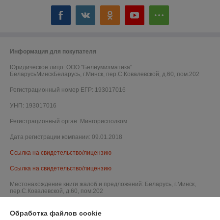
Информация для покупателя
Юридическое лицо:
ООО "Белнумизматика"
БеларусьМинскБеларусь, г.Минск, пер.С.Ковалевской, д.60, пом.202
Регистрационный номер ЕГР: 193017016
УНП: 193017016
Регистрационный орган: Мингорисполком
Дата регистрации компании: 09.01.2018
Ссылка на свидетельство/лицензию
Ссылка на свидетельство/лицензию
Местонахождение книги жалоб и предложений: Беларусь, г.Минск,
пер.С.Ковалевской, д.60, пом.202
Обработка файлов cookie