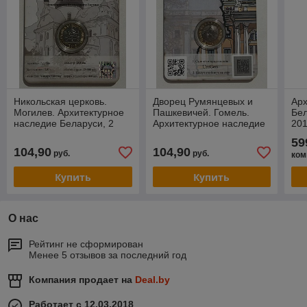
Никольская церковь.
Дворец Румянцевых и
Арх
Могилев. Архитектурное
Пашкевичей. Гомель.
Бел
наследие Беларуси, 2
Архитектурное наследие
201
рубля 2018, блистер 3D-
Беларуси, 2 рубля 2018,
ном
59
визуализации
блистер 3D-ви
бли
104,90
104,90
руб.
руб.
ком
Купить
Купить
О нас
Рейтинг не сформирован
Менее 5 отзывов за последний год
Компания продает на
Deal.by
Работает с 12.03.2018