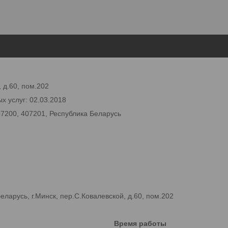
 д.60, пом.202
х услуг: 02.03.2018
07200, 407201, Республика Беларусь
арусь, г.Минск, пер.С.Ковалевской, д.60, пом.202
Время работы