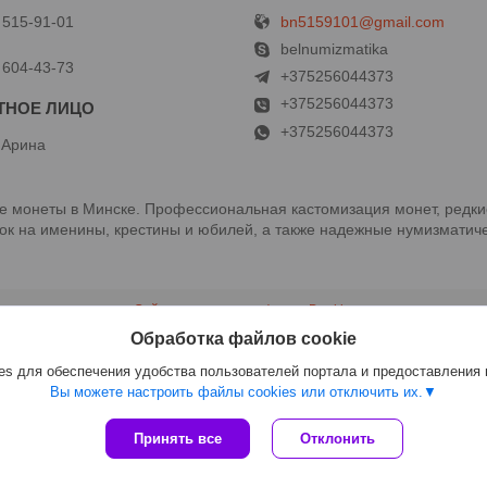
bn5159101@gmail.com
 515-91-01
й
belnumizmatika
 604-43-73
+375256044373
+375256044373
+375256044373
 Арина
 монеты в Минске. Профессиональная кастомизация монет, редки
к на именины, крестины и юбилей, а также надежные нумизматиче
Сайт создан на платформе Deal.by
Политика обработки файлов cookies
Обработка файлов cookie
ООО "Белнумизматика" |
Пожаловаться на контент
Select Language
▼
s для обеспечения удобства пользователей портала и предоставления
Вы можете настроить файлы cookies или отключить их.
Принять все
Отклонить