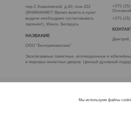
+375 (25)
пер.С.Ковалевской, д.60, пом.202
Основно
(ВНИМАНИЕ!!! Время визита в пункт
выдачи необходимо согласовывать
+375 (25)
заранее!), Минск, Беларусь
Дмитрий,
ООО "Белнумизматика"
Эксклюзивные памятные, коллекционные и юбилейные
и мировых монетных дворов. Ценный духовный подаро
Мы используем файлы cookie