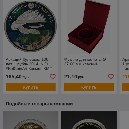
Аркадий Кулешов. 100
Футляр для монеты Ø
Арк
лет, 1 рубль 2014, NiCu,
37.00 мм красный
1 р
#BelCoinArt Космос KM#
ник
473
165,40
21,10
11
руб.
руб.
Купить
Купить
Подобные товары компании