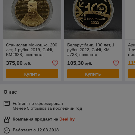
Станислав Монюшко. 200
Беларусбанк. 100 лет, 1
Арк
лет, 1 рубль 2019, CuNi,
рубль 2022, CuNi, KM
1 р
KM#638, позолота,
#733, позолота,
ник
BelCoinArt
BelCoinArt
375,90
105,30
11
руб.
руб.
Купить
Купить
О нас
Рейтинг не сформирован
Менее 5 отзывов за последний год
Компания продает на
Deal.by
Работает с 12.03.2018