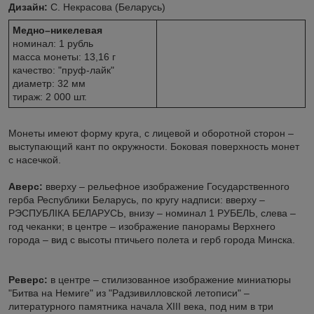
Дизайн:
С. Некрасова (Беларусь)
Медно–никелевая
номинал: 1 рубль
масса монеты: 13,16 г
качество: "пруф-лайк"
диаметр: 32 мм
тираж: 2 000 шт.
Монеты имеют форму круга, с лицевой и оборотной сторон –
выступающий кант по окружности. Боковая поверхность монет
с насечкой.
Аверс:
вверху – рельефное изображение Государственного
герба Республики Беларусь, по кругу надписи: вверху –
РЭСПУБЛІКА БЕЛАРУСЬ, внизу – номинал 1 РУБЕЛЬ, слева –
год чеканки; в центре – изображение панорамы Верхнего
города – вид с высоты птичьего полета и герб города Минска.
Реверс:
в центре – стилизованное изображение миниатюры
"Битва на Немиге" из "Радзивилловской летописи" –
литературного памятника начала XIII века, под ним в три