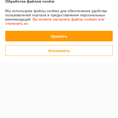
Обработка файлов cookie
Мы используем файлы cookies для обеспечения удобства
Отзывы о магазине
пользователей портала и предоставления персональных
рекомендаций.
Вы можете настроить файлы cookies или
15 отзывов за всё время
отключить их.
Покупатель
12.12.2025
Принять
Отлично
Отклонить
Сделка подтверждена через корзину
Покупатель
05.03.2025
Отлично
Показать все отзывы
О нас
Контакты