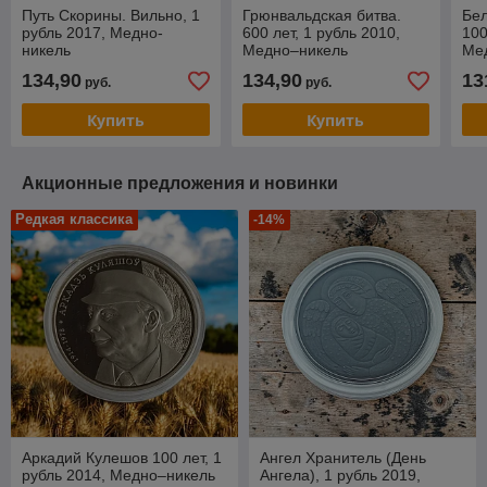
Путь Скорины. Вильно, 1
Грюнвальдская битва.
Бел
рубль 2017, Медно-
600 лет, 1 рубль 2010,
100
никель
Медно–никель
Ме
134,90
134,90
13
руб.
руб.
Купить
Купить
Акционные предложения и новинки
Редкая классика
-14%
Аркадий Кулешов 100 лет, 1
Ангел Хранитель (День
рубль 2014, Медно–никель
Ангела), 1 рубль 2019,