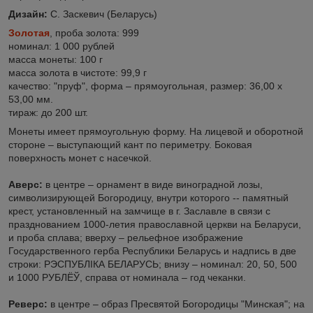
Дизайн:
С. Заскевич (Беларусь)
Золотая
, проба золота: 999
номинал: 1 000 рублей
масса монеты: 100 г
масса золота в чистоте: 99,9 г
качество: "пруф", форма – прямоугольная, размер: 36,00 х
53,00 мм.
тираж: до 200 шт.
Монеты имеет прямоугольную форму. На лицевой и оборотной
стороне – выступающий кант по периметру. Боковая
поверхность монет с насечкой.
Аверс:
в центре – орнамент в виде виноградной лозы,
символизирующей Богородицу, внутри которого -- памятный
крест, установленный на замчище в г. Заславле в связи с
празднованием 1000-летия православной церкви на Беларуси,
и проба сплава; вверху – рельефное изображение
Государственного герба Республики Беларусь и надпись в две
строки: РЭСПУБЛІКА БЕЛАРУСЬ; внизу – номинал: 20, 50, 500
и 1000 РУБЛЁЎ, справа от номинала – год чеканки.
Реверс:
в центре – образ Пресвятой Богородицы "Минская"; на