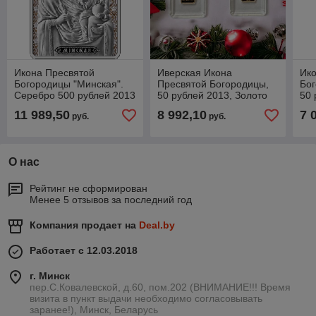
Икона Пресвятой
Иверская Икона
Ик
Богородицы "Минская".
Пресвятой Богородицы,
Бог
Серебро 500 рублей 2013
50 рублей 2013, Золото
50 
#BelCoinArt KM# А509
11 989,50
8 992,10
7 
руб.
руб.
О нас
Рейтинг не сформирован
Менее 5 отзывов за последний год
Компания продает на
Deal.by
Работает с 12.03.2018
г. Минск
пер.С.Ковалевской, д.60, пом.202 (ВНИМАНИЕ!!! Время
визита в пункт выдачи необходимо согласовывать
заранее!), Минск, Беларусь