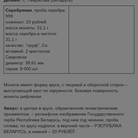
Серебряная
, проба серебра:
999
номинал: 20 рублей
масса монеты: 31,1 г
масса серебра в чистоте:
31,1 г
качество: "пруф", Со
вставкой: 2 кристалла
Сваровски
диаметр: 38,61 мм
тираж: 8 000 шт.
Монета имеет форму круга, с лицевой и оборотной сторон –
выступающий кант по окружности. Боковая поверхность
монеты рифленая.
Аверс:
в центре в круге, обрамленном геометрическим
орнаментом, – рельефное изображение Государственного
герба Республики Беларусь, под ним год чеканки, проба
сплава; по кругу надписи: в верхней части – РЭСПУБЛIКА
БЕЛАРУСЬ, в нижней – 20 РУБЛЁЎ.