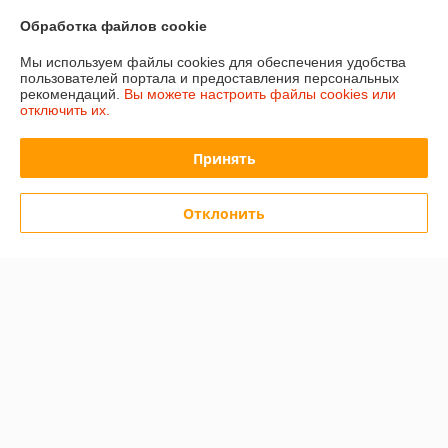
Обработка файлов cookie
Отзывы о магазине
Мы используем файлы cookies для обеспечения удобства
15 отзывов за всё время
пользователей портала и предоставления персональных
рекомендаций.
Вы можете настроить файлы cookies или
отключить их.
Покупатель
12.12.2025
Отлично
Принять
Сделка подтверждена через корзину
Отклонить
Покупатель
05.03.2025
Отлично
Показать все отзывы
О нас
Контакты