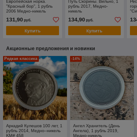
Европейская норка.
Путь Скорины. Вильно, 1
Рес
"Красный бор", 1 рубль
рубль 2017, Медно-
го
2006 Медно-никель
никель
"Си
Ме
131,90
134,90
13
руб.
руб.
Купить
Купить
Акционные предложения и новинки
Редкая классика
-14%
Аркадий Кулешов 100 лет, 1
Ангел Хранитель (День
рубль 2014, Медно–никель
Ангела), 1 рубль 2019,
KM# 458
Медно-никель