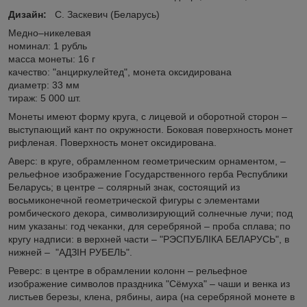
Дизайн:
С. Заскевич (Беларусь)
Медно–никелевая
номинал: 1 рубль
масса монеты: 16 г
качество: "анциркулейтед", монета оксидирована
диаметр: 33 мм
тираж: 5 000 шт.
Монеты имеют форму круга, с лицевой и оборотной сторон –
выступающий кант по окружности. Боковая поверхность монет
рифленая. Поверхность монет оксидирована.
Аверс: в круге, обрамленном геометрическим орнаментом, –
рельефное изображение Государственного герба Республики
Беларусь; в центре – солярный знак, состоящий из
восьмиконечной геометрической фигуры с элементами
ромбического декора, символизирующий солнечные лучи; под
ним указаны: год чеканки, для серебряной – проба сплава; по
кругу надписи: в верхней части – "РЭСПУБЛIКА БЕЛАРУСЬ", в
нижней – "АДЗIН РУБЕЛЬ".
Реверс: в центре в обрамлении колонн – рельефное
изображение символов праздника "Сёмуха" – чаши и венка из
листьев березы, клена, рябины, аира (на серебряной монете в