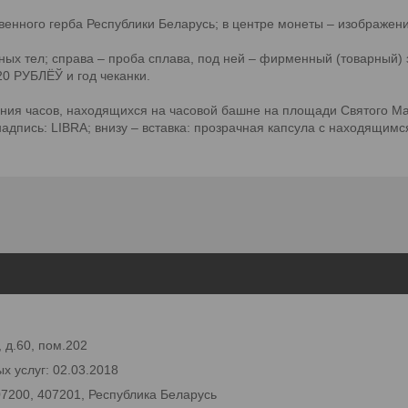
енного герба Республики Беларусь; в центре монеты – изображени
ых тел; справа – проба сплава, под ней – фирменный (товарный) 
0 РУБЛЁЎ и год чеканки.
ния часов, находящихся на часовой башне на площади Святого М
надпись: LIBRA; внизу – вставка: прозрачная капсула с находящи
 д.60, пом.202
х услуг: 02.03.2018
07200, 407201, Республика Беларусь