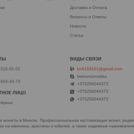
рки
Доставка и Оплата
Вопросы и Ответы
Новости
Статьи
bn5159101@gmail.com
 515-91-01
й
belnumizmatika
 604-43-73
+375256044373
+375256044373
+375256044373
 Арина
 монеты в Минске. Профессиональная кастомизация монет, редки
к на именины, крестины и юбилей, а также надежные нумизматиче