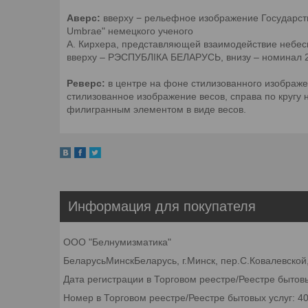
Аверс:
вверху − рельефное изображение Государств
Umbrae" немецкого ученого
А. Кирхера, представляющей взаимодействие небесн
вверху – РЭСПУБЛIКА БЕЛАРУСЬ, внизу – номинал 2
Реверс:
в центре на фоне стилизованного изображе
стилизованное изображение весов, справа по кругу 
филигранным элементом в виде весов.
Информация для покупателя
ООО "Белнумизматика"
БеларусьМинскБеларусь, г.Минск, пер.С.Ковалевской,
Дата регистрации в Торговом реестре/Реестре бытовы
Номер в Торговом реестре/Реестре бытовых услуг: 4