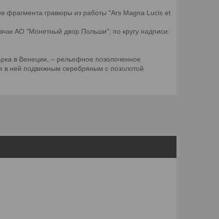
е фрагмента гравюры из работы "Ars Magna Lucis et
знак АО "Монетный двор Польши"; по кругу надписи:
арка в Венеции, – рельефное позолоченное
мся в ней подвижным серебряным с позолотой