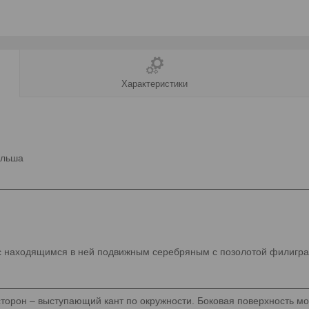
Характеристики
ольша
ла с находящимся в ней подвижным серебряным с позолотой филиг
сторон – выступающий кант по окружности. Боковая поверхность м