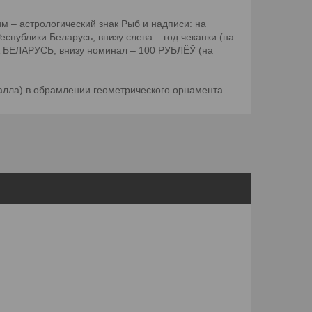
м – астрологический знак Рыб и надписи: на
спублики Беларусь; внизу слева – год чеканки (на
КА БЕЛАРУСЬ; внизу номинал – 100 РУБЛЁЎ (на
талла) в обрамлении геометрического орнамента.