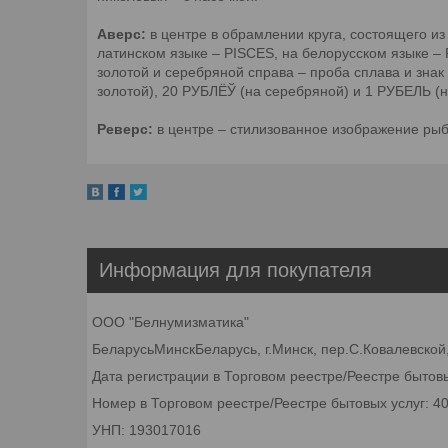
Аверс:
в центре в обрамлении круга, состоящего из
латинском языке – PISCES, на белорусском языке – 
золотой и серебряной справа – проба сплава и зна
золотой), 20 РУБЛЁЎ (на серебряной) и 1 РУБЕЛЬ (
Реверс:
в центре – стилизованное изображение рыб 
Информация для покупателя
ООО "Белнумизматика"
БеларусьМинскБеларусь, г.Минск, пер.С.Ковалевской,
Дата регистрации в Торговом реестре/Реестре бытовы
Номер в Торговом реестре/Реестре бытовых услуг: 4
УНП: 193017016