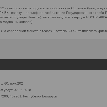
 12 символов знаков зодиака, – изображение Солнца и Луны, под ни
РЫБЫ; вверху – рельефное изображение Государственного герба Ре
к монетного двора Польши); по кругу надписи: вверху – РЭСПУБЛІ
на медно–никелевой).
(на серебряной монете в глазах – вставки из синтетического крис
 д.60, пом.202
х услуг: 02.03.2018
07200, 407201, Республика Беларусь