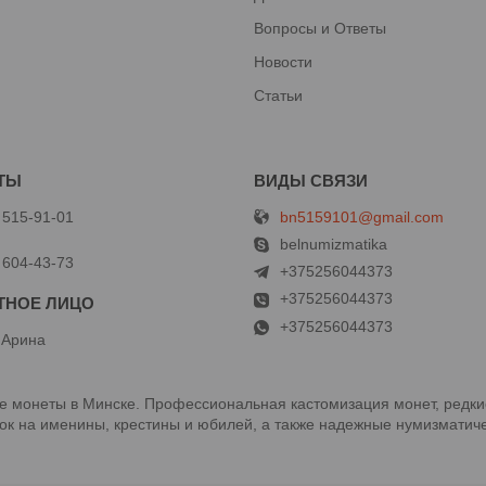
Вопросы и Ответы
Новости
Статьи
bn5159101@gmail.com
 515-91-01
й
belnumizmatika
 604-43-73
+375256044373
+375256044373
+375256044373
 Арина
 монеты в Минске. Профессиональная кастомизация монет, редки
к на именины, крестины и юбилей, а также надежные нумизматиче