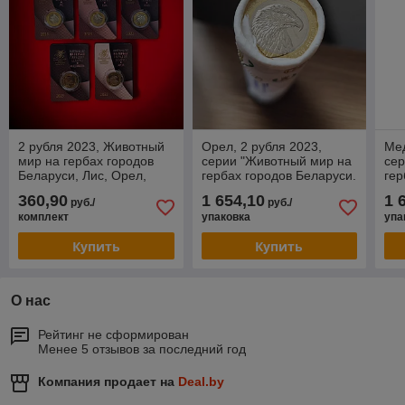
2 рубля 2023, Животный
Орел, 2 рубля 2023,
Мед
мир на гербах городов
серии "Животный мир на
сер
Беларуси, Лис, Орел,
гербах городов Беларуси.
гер
Медведь, Лось, Бык (в
2023" (50 штук в тубусе
Бел
360,90
1 654,10
1 
руб./
руб./
блистере)
монетного двора)
в т
комплект
упаковка
упа
дво
Купить
Купить
О нас
Рейтинг не сформирован
Менее 5 отзывов за последний год
Компания продает на
Deal.by