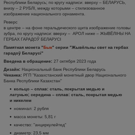
Республики Беларусь; по кругу надписи: вверху – БЕЛАРУСЬ,
внизу – 2 РУБЛI, между которыми – стилизованное
изображение национального орнамента.
Реверс
в центре – на фоне геральдического щита изображение головы
зубра, по кругу надписи: вверху – АРОЛ ниже ‒ ЖЫВЁЛІНЫ НА
ГЕРБАХ ГАРАДОЎ БЕЛАРУСІ
Памятная монета "
Бык
" серии "Жывёльны свет на гербах
гарадоў Беларусі"
Введена в обращение:
27 октября 2023 года
Дизайн:
Национальный банк Республики Беларусь
Чеканка:
РГП "Казахстанский монетный двор Национального
Банка Республики Казахстан"
кольцо – сплав: сталь, покрытая медью и
латунью; середина – сплав: сталь, покрытая медью
и никелем
номинал: 2 рубля
масса монеты: 5,81 г
качество: "анциркулейтед"
диаметр: 23,5 мм