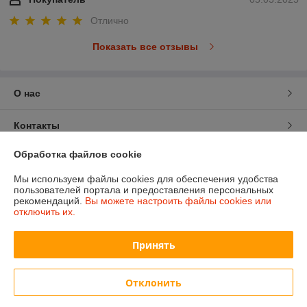
Отлично
Показать все отзывы
О нас
Контакты
Обработка файлов cookie
Доставка и оплата
Мы используем файлы cookies для обеспечения удобства
пользователей портала и предоставления персональных
График работы
рекомендаций.
Вы можете настроить файлы cookies или
отключить их.
Полная версия сайта
Принять
Политика обработки cookies
Отклонить
Сайт создан на платформе Deal.by