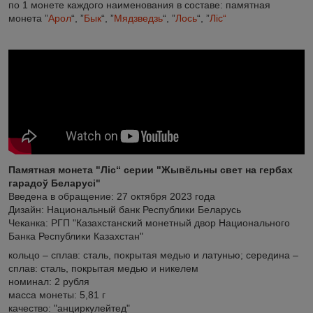
по 1 монете каждого наименования в составе: памятная
монета ”
Арол
“, ”
Бык
“, ”
Мядзведзь
“, ”
Лось
“, ”
Ліс“
Памятная монета "Ліс“ серии "Жывёльны свет на гербах
гарадоў Беларусі"
Введена в обращение: 27 октября 2023 года
Дизайн: Национальный банк Республики Беларусь
Чеканка: РГП "Казахстанский монетный двор Национального
Банка Республики Казахстан"
кольцо – сплав: сталь, покрытая медью и латунью; середина –
сплав: сталь, покрытая медью и никелем
номинал: 2 рубля
масса монеты: 5,81 г
качество: "анциркулейтед"