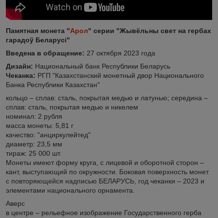
Памятная монета "
Арол
" серии "Жывёльны свет на гербах
гарадоў Беларусі"
Введена в обращение:
27 октября 2023 года
Дизайн:
Национальный банк Республики Беларусь
Чеканка:
РГП "Казахстанский монетный двор Национального
Банка Республики Казахстан"
кольцо – сплав: сталь, покрытая медью и латунью; середина –
сплав: сталь, покрытая медью и никелем
номинал: 2 рубля
масса монеты: 5,81 г
качество: "анциркулейтед"
диаметр: 23,5 мм
тираж: 25 000 шт.
Монеты имеют форму круга, с лицевой и оборотной сторон –
кант, выступающий по окружности. Боковая поверхность монет
с повторяющейся надписью БЕЛАРУСЬ, год чеканки ‒ 2023 и
элементами национального орнамента.
Аверс
в центре – рельефное изображение Государственного герба