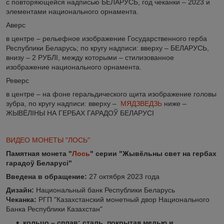
с повторяющейся надписью БЕЛАРУСЬ, год чеканки ‒ 2023 и
элементами национального орнамента.
Аверс
в центре – рельефное изображение Государственного герба
Республики Беларусь; по кругу надписи: вверху – БЕЛАРУСЬ,
внизу – 2 РУБЛI, между которыми – стилизованное
изображение национального орнамента.
Реверс
в центре – на фоне геральдического щита изображение головы
зубра, по кругу надписи: вверху –
МЯДЗВЕДЗЬ
ниже ‒
ЖЫВЁЛІНЫ НА ГЕРБАХ ГАРАДОЎ БЕЛАРУСІ
ВИДЕО МОНЕТЫ "ЛОСЬ"
Памятная монета "
Лось
" серии "Жывёльны свет на гербах
гарадоў Беларусі"
Введена в обращение:
27 октября 2023 года
Дизайн:
Национальный банк Республики Беларусь
Чеканка:
РГП "Казахстанский монетный двор Национального
Банка Республики Казахстан"
кольцо – сплав: сталь, покрытая медью и