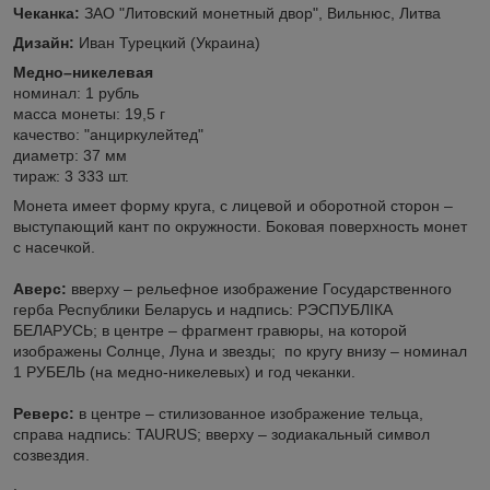
Чеканка:
ЗАО "Литовский монетный двор", Вильнюс, Литва
Дизайн:
Иван Турецкий (Украина)
Медно–никелевая
номинал: 1 рубль
масса монеты: 19,5 г
качество: "анциркулейтед"
диаметр: 37 мм
тираж: 3 333 шт.
Монета имеет форму круга, с лицевой и оборотной сторон –
выступающий кант по окружности. Боковая поверхность монет
с насечкой.
Аверс:
вверху – рельефное изображение Государственного
герба Республики Беларусь и надпись: РЭСПУБЛIКА
БЕЛАРУСЬ; в центре – фрагмент гравюры, на которой
изображены Солнце, Луна и звезды; по кругу внизу – номинал
1 РУБЕЛЬ (на медно-никелевых) и год чеканки.
Реверс:
в центре – стилизованное изображение тельца,
справа надпись: TAURUS; вверху – зодиакальный символ
созвездия.
.