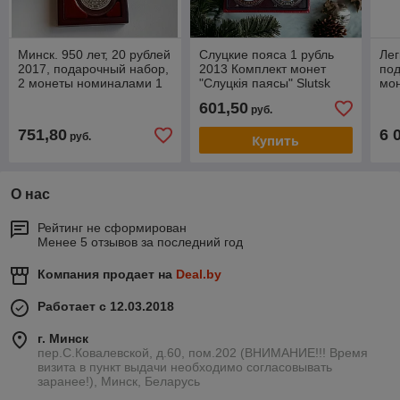
Минск. 950 лет, 20 рублей
Слуцкие пояса 1 рубль
Лег
2017, подарочный набор,
2013 Комплект монет
под
2 монеты номиналами 1
"Слуцкiя паясы" Slutsk
мон
и 20 рублей в
belts CuNi цветная печать
и 5
601,50
руб.
деревянном футляре
футляр №1
де
751,80
6 
руб.
Купить
О нас
Рейтинг не сформирован
Менее 5 отзывов за последний год
Компания продает на
Deal.by
Работает с 12.03.2018
г. Минск
пер.С.Ковалевской, д.60, пом.202 (ВНИМАНИЕ!!! Время
визита в пункт выдачи необходимо согласовывать
заранее!), Минск, Беларусь