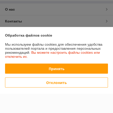
О нас
Контакты
Доставка и оплата
Обработка файлов cookie
Мы используем файлы cookies для обеспечения удобства
График работы
пользователей портала и предоставления персональных
рекомендаций.
Вы можете настроить файлы cookies или
отключить их.
Полная версия сайта
Принять
Политика обработки cookies
Сайт создан на платформе Deal.by
Отклонить