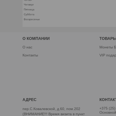
Четверг
Пятница
Суббота
Воскресенье
О КОМПАНИИ
ТОВАРЫ
О нас
Монеты Б
Контакты
VIP пода
+375 (25)
пер.С.Ковалевской, д.60, пом.202
Основно
(ВНИМАНИЕ!!! Время визита в пункт