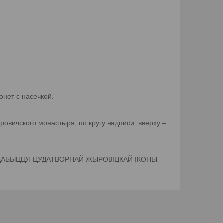
онет с насечкой.
овичского монастыря; по кругу надписи: вверху –
АДОЎ ЗДАБЫЦЦЯ ЦУДАТВОРНАЙ ЖЫРОВІЦКАЙ ІКОНЫ