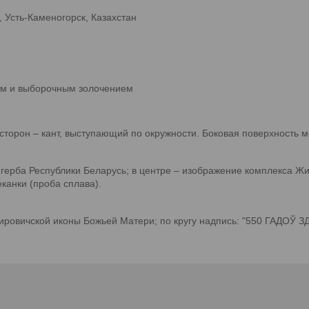
 Усть-Каменогорск, Казахстан
ием и выборочным золочением
торон – кант, выступающий по окружности. Боковая поверхность м
герба Республики Беларусь; в центре – изображение комплекса Жир
канки (проба сплава).
 Жировичской иконы Божьей Матери; по кругу надпись: "550 Г