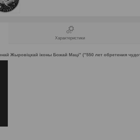
Характеристики
рнай Жыровіцкай іконы Божай Маці" ("550 лет обретения чу