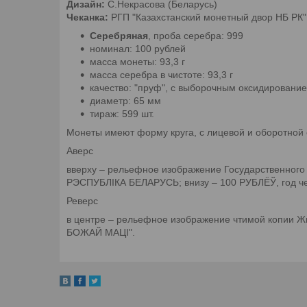
Дизайн:
С.Некрасова (Беларусь)
Чеканка:
РГП "Казахстанский монетный двор НБ РК",
Серебряная
, проба серебра: 999
номинал: 100 рублей
масса монеты: 93,3 г
масса серебра в чистоте: 93,3 г
качество: "пруф", с выборочным оксидирован
диаметр: 65 мм
тираж: 599 шт.
Монеты имеют форму круга, с лицевой и оборотной с
Аверс
вверху – рельефное изображение Государственного 
РЭСПУБЛІКА БЕЛАРУСЬ; внизу – 100 РУБЛЁЎ, год че
Реверс
в центре – рельефное изображение чтимой копии
БОЖАЙ МАЦІ".