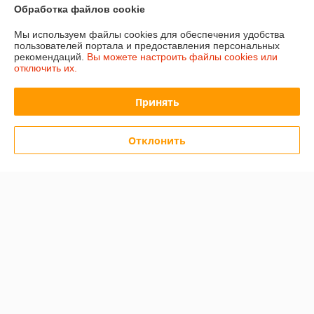
Полная версия сайта
Обработка файлов cookie
Мы используем файлы cookies для обеспечения удобства
Политика обработки cookies
пользователей портала и предоставления персональных
рекомендаций.
Вы можете настроить файлы cookies или
отключить их.
Сайт создан на платформе Deal.by
Принять
Отклонить
Информация для покупателя
Юридическое лицо:
ООО "Белнумизматика"
БеларусьМинскБеларусь, г.Минск, пер.С.Ковалевской, д.60, пом.202
Регистрационный номер ЕГР: 193017016
УНП: 193017016
Регистрационный орган: Мингорисполком
Дата регистрации компании: 09.01.2018
Ссылка на свидетельство/лицензию