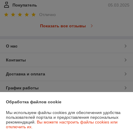
Покупатель
05.03.2025
Отлично
Показать все отзывы
О нас
Контакты
Доставка и оплата
График работы
Полная версия сайта
Обработка файлов cookie
Мы используем файлы cookies для обеспечения удобства
Политика обработки cookies
пользователей портала и предоставления персональных
рекомендаций.
Вы можете настроить файлы cookies или
отключить их.
Сайт создан на платформе Deal.by