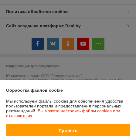
Политика обработки cookies
Сайт создан на платформе Deal.by
Информация для покупателя
Юридическое лицо:
ООО "Белнумизматика"
БеларусьМинскБеларусь, г.Минск, пер.С.Ковалевской, д.60, пом.202
Регистрационный номер ЕГР: 193017016
Обработка файлов cookie
УНП: 193017016
Мы используем файлы cookies для обеспечения удобства
пользователей портала и предоставления персональных
Регистрационный орган: Мингорисполком
рекомендаций.
Вы можете настроить файлы cookies или
отключить их.
Дата регистрации компании: 09.01.2018
Ссылка на свидетельство/лицензию
Принять