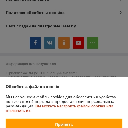
Политика обработки cookies
Сайт создан на платформе Deal.by
Информация для покупателя
Юридическое лицо:
ООО "Белнумизматика"
БеларусьМинскБеларусь, г.Минск, пер.С.Ковалевской, д.60, пом.202
Регистрационный номер ЕГР: 193017016
Обработка файлов cookie
УНП: 193017016
Мы используем файлы cookies для обеспечения удобства
пользователей портала и предоставления персональных
Регистрационный орган: Мингорисполком
рекомендаций.
Вы можете настроить файлы cookies или
отключить их.
Дата регистрации компании: 09.01.2018
Ссылка на свидетельство/лицензию
Принять