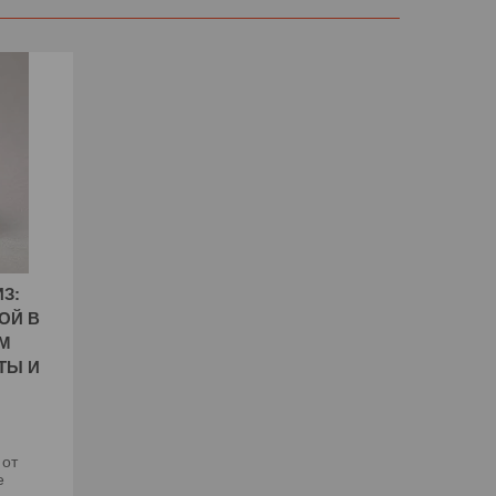
З:
ОЙ В
М
ТЫ И
 от
е