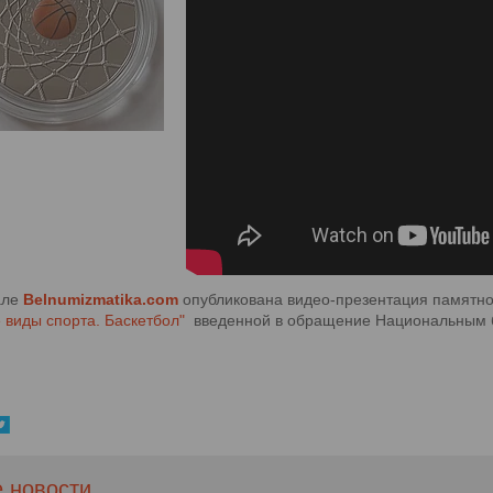
але
Belnumizmatika.com
опубликована видео-презентация памят
 виды спорта. Баскетбол"
введенной в обращение Национальным ба
е новости