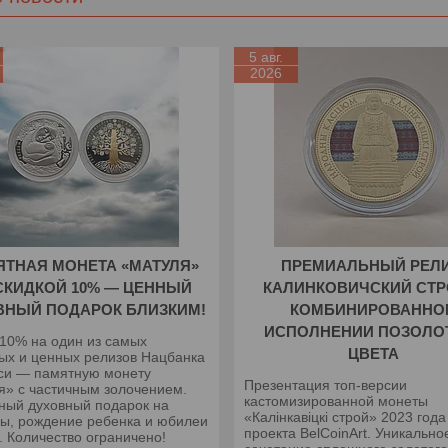
5 авг.
2026
ТНАЯ МОНЕТА «МАТУЛЯ»
ПРЕМИАЛЬНЫЙ РЕЛИ
СКИДКОЙ 10% — ЦЕННЫЙ
КАЛИНКОВИЧСКИЙ СТР
ВНЫЙ ПОДАРОК БЛИЗКИМ!
КОМБИНИРОВАННО
ИСПОЛНЕНИИ ПОЗОЛО
 10% на один из самых
ЦВЕТА
ых и ценных релизов Нацбанка
си — памятную монету
Презентация топ-версии
я» с частичным золочением.
кастомизированной монеты
ный духовный подарок на
«Калінкавіцкі строй» 2023 года
ны, рождение ребенка и юбилеи
проекта BelCoinArt. Уникально
. Количество ограничено!