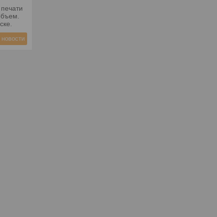
 печати
объем.
ске.
 новости