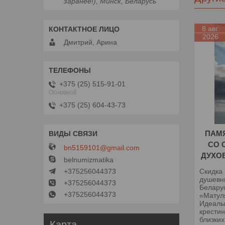
заранее!), Минск, Беларусь
8 авг.
2026
Дмитрий, Арина
+375 (25) 515-91-01
Основной
+375 (25) 604-43-73
ПАМЯ
СО 
bn5159101@gmail.com
ДУХО
belnumizmatika
+375256044373
Скидка
душевн
+375256044373
Белару
+375256044373
«Матул
Идеаль
крести
близких
Карта