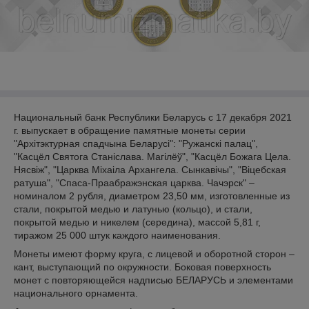
Национальный банк Республики Беларусь с 17 декабря 2021
г. выпускает в обращение памятные монеты серии
"Архітэктурная спадчына Беларусі": "Ружанскі палац",
"Касцёл Святога Станіслава. Магілёў", "Касцёл Божага Цела.
Нясвіж", "Царква Міхаіла Архангела. Сынкавічы", "Віцебская
ратуша", "Спаса-Праабражэнская царква. Чачэрск" –
номиналом 2 рубля, диаметром 23,50 мм, изготовленные из
стали, покрытой медью и латунью (кольцо), и стали,
покрытой медью и никелем (середина), массой 5,81 г,
тиражом 25 000 штук каждого наименования.
Монеты имеют форму круга, с лицевой и оборотной сторон –
кант, выступающий по окружности. Боковая поверхность
монет с повторяющейся надписью БЕЛАРУСЬ и элементами
национального орнамента.