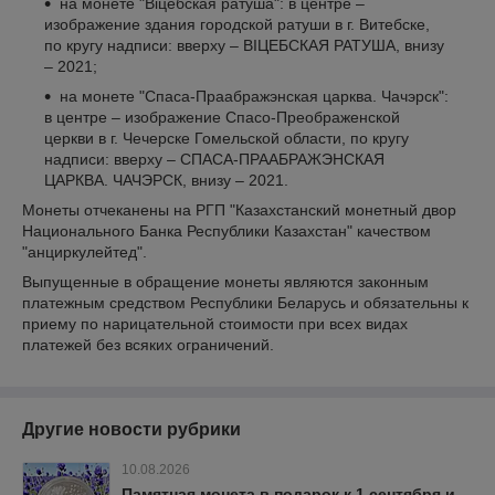
на монете "Віцебская ратуша": в центре –
изображение здания городской ратуши в г. Витебске,
по кругу надписи: вверху – ВІЦЕБСКАЯ РАТУША, внизу
– 2021;
на монете "Спаса-Праабражэнская царква. Чачэрск":
в центре – изображение Спасо-Преображенской
церкви в г. Чечерске Гомельской области, по кругу
надписи: вверху – СПАСА-ПРААБРАЖЭНСКАЯ
ЦАРКВА. ЧАЧЭРСК, внизу – 2021.
Монеты отчеканены на РГП "Казахстанский монетный двор
Национального Банка Республики Казахстан" качеством
"анциркулейтед".
Выпущенные в обращение монеты являются законным
платежным средством Республики Беларусь и обязательны к
приему по нарицательной стоимости при всех видах
платежей без всяких ограничений.
Другие новости рубрики
10.08.2026
Памятная монета в подарок к 1 сентября и