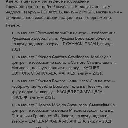
Аверс
: в центре – рельефное изображение
Государственного герба Республики Беларусь; по кругу
надписи: вверху – БЕЛАРУСЬ, внизу – 2 РУБЛI, между ними –
стилизованное изображение национального орнамента.
Реверс
:
на монете "Ружанскі палац": в центре – изображение
Ружанского дворца в г. п. Ружаны Брестской области,
по кругу надписи: вверху – РУЖАНСКІ ПАЛАЦ, внизу –
2021;
на монете "Касцёл Святога Станіслава. Магілёў": в
центре – изображение костела Святого Станислава в г.
Могилеве, по кругу надписи: вверху – КАСЦЁЛ
СВЯТОГА СТАНІСЛАВА. МАГІЛЁЎ, внизу – 2021;
на монете "Касцёл Божага Цела. Нясвіж": в центре –
изображение костела Божьего Тела в г. Несвиже, по
кругу надписи: вверху – КАСЦЁЛ БОЖАГА ЦЕЛА.
НЯСВІЖ, внизу – 2021;
на монете "Царква Міхаіла Архангела. Сынкавічы": в
центре – изображение церкви Михаила Архангела в д.
Сынковичи Гродненской области, по кругу надписи:
вверху – ЦАРКВА МІХАІЛА АРХАНГЕЛА, внизу – 2021;