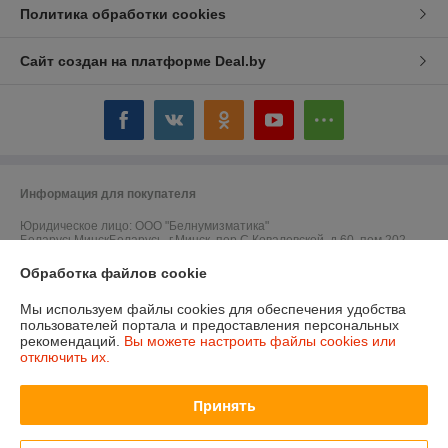
Политика обработки cookies
Сайт создан на платформе Deal.by
Информация для покупателя
Юридическое лицо:
ООО "Белнумизматика"
БеларусьМинскБеларусь, г.Минск, пер.С.Ковалевской, д.60, пом.202
Регистрационный номер ЕГР: 193017016
Обработка файлов cookie
УНП: 193017016
Мы используем файлы cookies для обеспечения удобства
пользователей портала и предоставления персональных
Регистрационный орган: Мингорисполком
рекомендаций.
Вы можете настроить файлы cookies или
отключить их.
Дата регистрации компании: 09.01.2018
Ссылка на свидетельство/лицензию
Принять
Ссылка на свидетельство/лицензию