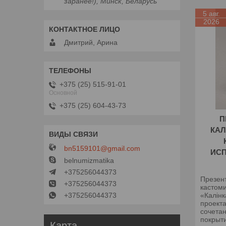
заранее!), Минск, Беларусь
5 авг.
2026
Дмитрий, Арина
+375 (25) 515-91-01
Основной
+375 (25) 604-43-73
П
КАЛ
bn5159101@gmail.com
ИС
belnumizmatika
+375256044373
Презен
+375256044373
кастом
+375256044373
«Калінк
проекта
сочета
покрыт
Карта