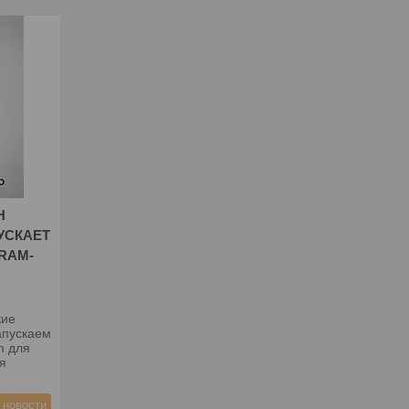
Н
УСКАЕТ
RAM-
кие
апускаем
m для
я
 новости