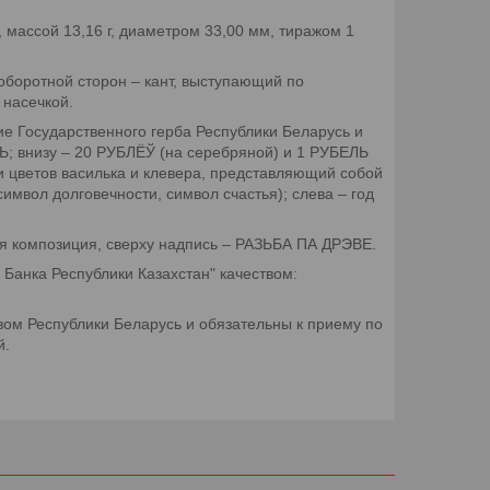
 массой 13,16 г, диаметром 33,00 мм, тиражом 1
оборотной сторон – кант, выступающий по
 насечкой.
ие Государственного герба Республики Беларусь и
; внизу – 20 РУБЛЁЎ (на серебряной) и 1 РУБЕЛЬ
 и цветов василька и клевера, представляющий собой
имвол долговечности, символ счастья); слева – год
ная композиция, сверху надпись – РАЗЬБА ПА ДРЭВЕ.
Банка Республики Казахстан" качеством:
м Республики Беларусь и обязательны к приему по
й.