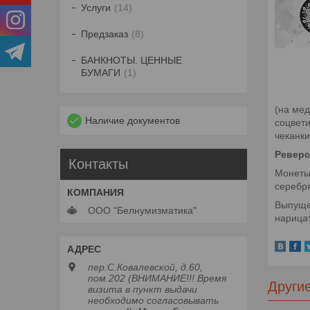
Услуги
14
Предзаказ
8
БАНКНОТЫ. ЦЕННЫЕ
БУМАГИ
1
(на мед
Наличие документов
соцвети
чеканки
Реверс
Контакты
Монеты 
серебря
Выпуще
ООО "Белнумизматика"
нарицат
пер.С.Ковалевской, д.60,
пом.202 (ВНИМАНИЕ!!! Время
Други
визита в пункт выдачи
необходимо согласовывать