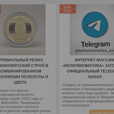
4 авг.
2026
РЕМИАЛЬНЫЙ РЕЛИЗ:
ИНТЕРНЕТ-МАГАЗИ
ИНКОВИЧСКИЙ СТРОЙ В
«БЕЛНУМИЗМАТИКА» ЗАП
КОМБИНИРОВАННОМ
ОФИЦИАЛЬНЫЙ TELEG
ПОЛНЕНИИ ПОЗОЛОТЫ И
КАНАЛ
ЦВЕТА
Следить за нумизматическими
новинками и бронировать ред
тация топ-версии
монеты стало еще удобнее. З
изированной монеты
официальный канал в Telegra
авіцкі строй» 2023 года от
оперативного информировани
 BelCoinArt. Уникальное
коллекционеров.
ние сплошного золотого
ия и цветной цифровой печати
Полная версия