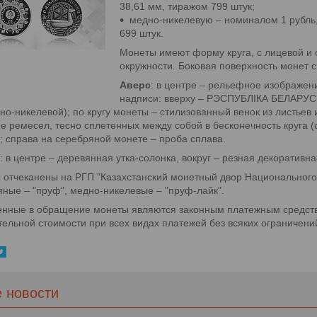
38,61 мм, тиражом 799 штук;
медно-никелевую – номиналом 1 рубль,
699 штук.
Монеты имеют форму круга, с лицевой и 
окружности. Боковая поверхность монет с
Аверс
: в центре – рельефное изображен
надписи: вверху – РЭСПУБЛІКА БЕЛАРУСЬ
но-никелевой); по кругу монеты – стилизованный венок из листьев
е ремесел, тесно сплетенных между собой в бесконечность круга (с
; справа на серебряной монете – проба сплава.
: в центре – деревянная утка-солонка, вокруг – резная декоратив
отчеканены на РГП "Казахстанский монетный двор Национального 
ные – "пруф", медно-никелевые – "пруф-лайк".
нные в обращение монеты являются законным платежным средство
ельной стоимости при всех видах платежей без всяких ограничени
е новости