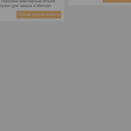
т глубокий ювелирный объем.
тупен для заказа в Минске.
Полная версия новости