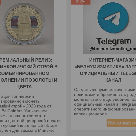
2026
РЕМИАЛЬНЫЙ РЕЛИЗ:
ИНТЕРНЕТ-МАГАЗИ
ИНКОВИЧСКИЙ СТРОЙ В
«БЕЛНУМИЗМАТИКА» ЗАП
КОМБИНИРОВАННОМ
ОФИЦИАЛЬНЫЙ TELEG
ПОЛНЕНИИ ПОЗОЛОТЫ И
КАНАЛ
ЦВЕТА
Следить за нумизматическими
новинками и бронировать ред
тация топ-версии
монеты стало еще удобнее. З
изированной монеты
официальный канал в Telegra
авіцкі строй» 2023 года от
оперативного информировани
 BelCoinArt. Уникальное
коллекционеров.
ние сплошного золотого
ия и цветной цифровой печати
Полная версия
т глубокий ювелирный объем.
тупен для заказа в Минске.