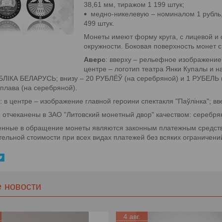
38,61 мм, тиражом 1 199 штук;
медно-никелевую – номиналом 1 рубль,
499 штук.
Монеты имеют форму круга, с лицевой и 
окружности. Боковая поверхность монет с
Аверс
: вверху – рельефное изображение
центре – логотип театра Янки Купалы и на
ІКА БЕЛАРУСЬ; внизу – 20 РУБЛЁЎ (на серебряной) и 1 РУБЕЛЬ (н
плава (на серебряной).
: в центре – изображение главной героини спектакля "Паўлінка"; вве
отчеканены в ЗАО "Литовский монетный двор" качеством: серебрян
нные в обращение монеты являются законным платежным средство
ельной стоимости при всех видах платежей без всяких ограничени
е новости
4 авг.