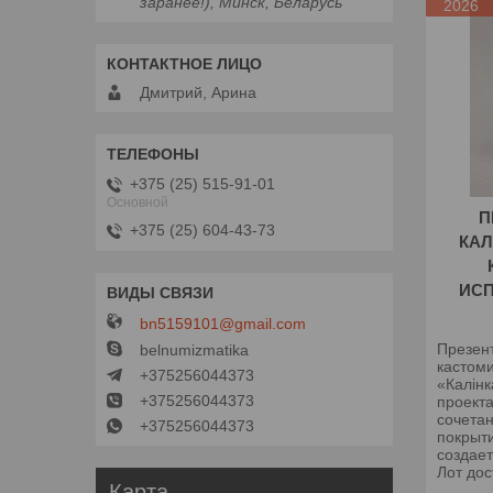
заранее!), Минск, Беларусь
2026
Дмитрий, Арина
+375 (25) 515-91-01
Основной
П
+375 (25) 604-43-73
КАЛ
ИС
bn5159101@gmail.com
Презен
belnumizmatika
кастом
+375256044373
«Калінк
+375256044373
проекта
сочета
+375256044373
покрыт
создае
Лот дос
Карта