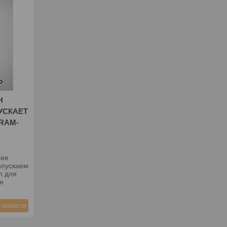
Н
УСКАЕТ
RAM-
кие
апускаем
m для
я
 новости