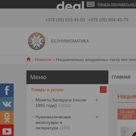
Начать продавать на 
+375 (25) 515-91-01
+375 (25) 604-43-73
БЕЛНУМИЗМАТИКА
Новости
Нацыянальны акадэмічны тэатр імя янкі
ГЛАВНАЯ
Товары и услуги
Нацыян
Монеты Беларуси (после
1991 года)
1011
14 сент.
2020
Нумизматические
аксессуары и
литература
150