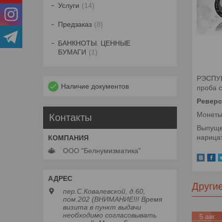
Услуги
14
Предзаказ
8
БАНКНОТЫ. ЦЕННЫЕ
БУМАГИ
1
РЭСПУБЛ
Наличие документов
проба с
Реверс
Монеты 
Контакты
Выпуще
нарицат
ООО "Белнумизматика"
Други
пер.С.Ковалевской, д.60,
пом.202 (ВНИМАНИЕ!!! Время
визита в пункт выдачи
необходимо согласовывать
5 авг.