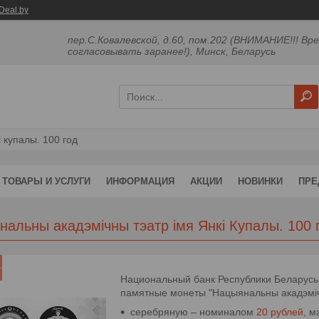
Deal.by
пер.С.Ковалевской, д.60, пом.202 (ВНИМАНИЕ!!! Вр
согласовывать заранее!), Минск, Беларусь
 купалы. 100 год
ТОВАРЫ И УСЛУГИ
ИНФОРМАЦИЯ
АКЦИИ
НОВИНКИ
ПРЕ
альны акадэмічны тэатр імя Янкі Купалы. 100 
Национальный банк Республики Беларусь 
памятные монеты "Нацыянальны акадэмічны
серебряную – номиналом
20 рублей
, м