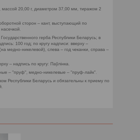
 массой 20,00 г, диаметром 37,00 мм, тиражом 2
оборотной сторон – кант, выступающий по
 насечкой.
 Государственного герба Республики Беларусь; в
дпись: 100 год; по кругу надписи: вверху –
а медно-никелевой), слева – год чеканки, справа –
рху – надпись по кругу: Паўлінка.
ые – "пруф", медно-никелевые – "пруф-лайк".
м Республики Беларусь и обязательны к приему по
й.