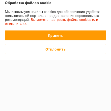
Обработка файлов cookie
Полная версия сайта
Мы используем файлы cookies для обеспечения удобства
пользователей портала и предоставления персональных
Политика обработки cookies
рекомендаций.
Вы можете настроить файлы cookies или
отключить их.
Сайт создан на платформе Deal.by
Принять
Отклонить
Информация для покупателя
Юридическое лицо:
ООО "Белнумизматика"
БеларусьМинскБеларусь, г.Минск, пер.С.Ковалевской, д.60, пом.202
Регистрационный номер ЕГР: 193017016
УНП: 193017016
Регистрационный орган: Мингорисполком
Дата регистрации компании: 09.01.2018