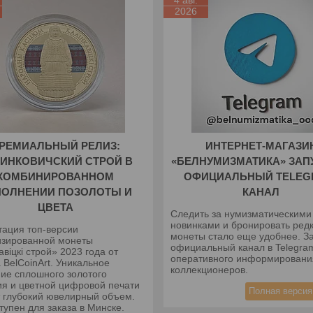
4 авг.
2026
РЕМИАЛЬНЫЙ РЕЛИЗ:
ИНТЕРНЕТ-МАГАЗИ
ИНКОВИЧСКИЙ СТРОЙ В
«БЕЛНУМИЗМАТИКА» ЗАП
КОМБИНИРОВАННОМ
ОФИЦИАЛЬНЫЙ TELEG
ПОЛНЕНИИ ПОЗОЛОТЫ И
КАНАЛ
ЦВЕТА
Следить за нумизматическими
новинками и бронировать ред
тация топ-версии
монеты стало еще удобнее. З
изированной монеты
официальный канал в Telegra
авіцкі строй» 2023 года от
оперативного информировани
 BelCoinArt. Уникальное
коллекционеров.
ние сплошного золотого
ия и цветной цифровой печати
Полная версия
т глубокий ювелирный объем.
тупен для заказа в Минске.