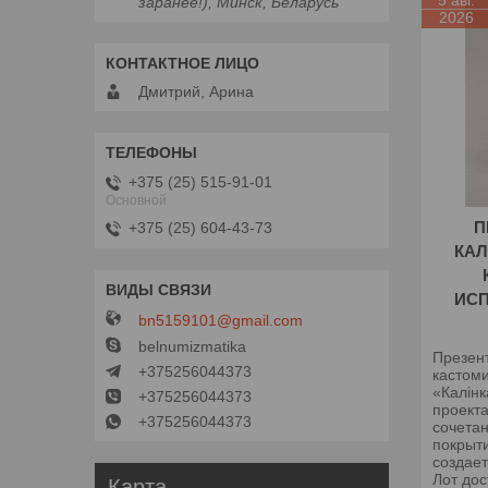
5 авг.
заранее!), Минск, Беларусь
2026
Дмитрий, Арина
+375 (25) 515-91-01
Основной
П
+375 (25) 604-43-73
КАЛ
ИС
bn5159101@gmail.com
belnumizmatika
Презен
+375256044373
кастом
«Калінк
+375256044373
проекта
+375256044373
сочета
покрыт
создае
Лот дос
Карта