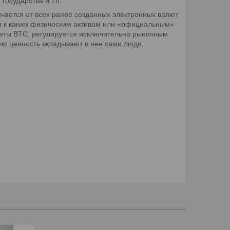
государства и т.п.
ичается от всех ранее созданных электронных валют
ни к каким физическим активам или «официальным»
еты BTC, регулируется исключительно рыночным
кую ценность вкладывают в нее сами люди,