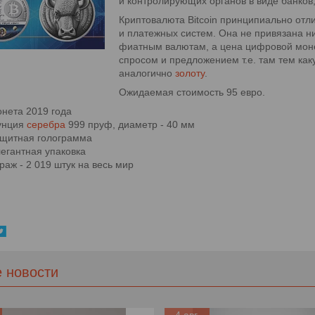
и контролирующих органов в виде банков, 
Криптовалюта Bitcoin принципиально отл
и платежных систем. Она не привязана 
фиатным валютам, а цена цифровой мон
спросом и предложением т.е. там тем ка
аналогично
золоту
.
Ожидаемая стоимость 95 евро.
нета 2019 года
унция
серебра
999 пруф, диаметр - 40 мм
щитная голограмма
егантная упаковка
раж - 2 019 штук на весь мир
е новости