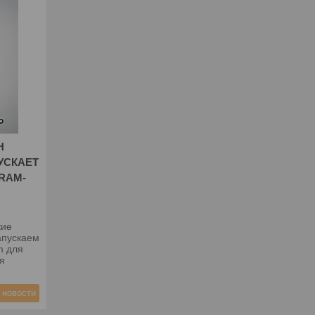
Н
УСКАЕТ
RAM-
кие
апускаем
m для
я
 новости