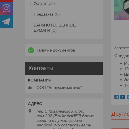
Услуги
14
Предзаказ
8
БАНКНОТЫ. ЦЕННЫЕ
БУМАГИ
1
соответ
Наличие документов
Ожидае
Мо
Контакты
10
Ци
Эл
Ти
ООО "Белнумизматика"
пер.С.Ковалевской, д.60,
Други
пом.202 (ВНИМАНИЕ!!! Время
визита в пункт выдачи
необходимо согласовывать