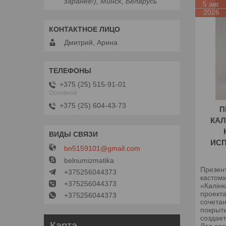
заранее!), Минск, Беларусь
5 авг.
2026
Дмитрий, Арина
+375 (25) 515-91-01
Основной
+375 (25) 604-43-73
П
КАЛ
ИС
bn5159101@gmail.com
belnumizmatika
Презен
+375256044373
кастом
+375256044373
«Калінк
проекта
+375256044373
сочета
покрыт
создае
Карта