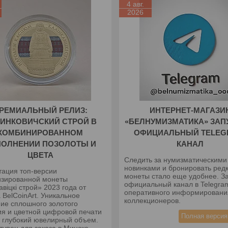
4 авг.
2026
РЕМИАЛЬНЫЙ РЕЛИЗ:
ИНТЕРНЕТ-МАГАЗИ
ИНКОВИЧСКИЙ СТРОЙ В
«БЕЛНУМИЗМАТИКА» ЗАП
КОМБИНИРОВАННОМ
ОФИЦИАЛЬНЫЙ TELEG
ПОЛНЕНИИ ПОЗОЛОТЫ И
КАНАЛ
ЦВЕТА
Следить за нумизматическими
новинками и бронировать ред
тация топ-версии
монеты стало еще удобнее. З
изированной монеты
официальный канал в Telegra
авіцкі строй» 2023 года от
оперативного информировани
 BelCoinArt. Уникальное
коллекционеров.
ние сплошного золотого
ия и цветной цифровой печати
Полная версия
т глубокий ювелирный объем.