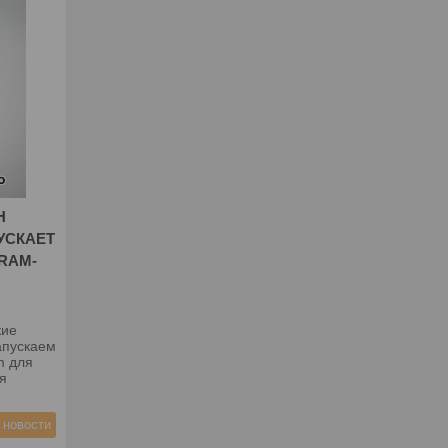
Н
УСКАЕТ
RAM-
кие
апускаем
m для
я
 новости