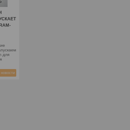
Н
УСКАЕТ
RAM-
кие
апускаем
m для
я
 новости