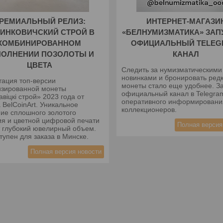
РЕМИАЛЬНЫЙ РЕЛИЗ:
ИНТЕРНЕТ-МАГАЗИ
ИНКОВИЧСКИЙ СТРОЙ В
«БЕЛНУМИЗМАТИКА» ЗАП
КОМБИНИРОВАННОМ
ОФИЦИАЛЬНЫЙ TELEG
ПОЛНЕНИИ ПОЗОЛОТЫ И
КАНАЛ
ЦВЕТА
Следить за нумизматическими
новинками и бронировать ред
тация топ-версии
монеты стало еще удобнее. З
изированной монеты
официальный канал в Telegra
авіцкі строй» 2023 года от
оперативного информировани
 BelCoinArt. Уникальное
коллекционеров.
ние сплошного золотого
ия и цветной цифровой печати
Полная версия
т глубокий ювелирный объем.
тупен для заказа в Минске.
Полная версия новости