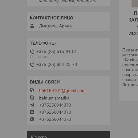
заранее!), Минск, Беларусь
П
КАЛ
Дмитрий, Арина
ИС
Презен
+375 (25) 515-91-01
кастом
Основной
«Калінк
+375 (25) 604-43-73
проекта
сочета
покрыт
создае
Лот дос
bn5159101@gmail.com
belnumizmatika
+375256044373
+375256044373
+375256044373
Карта