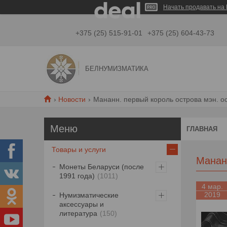
Начать продавать на 
+375 (25) 515-91-01
+375 (25) 604-43-73
БЕЛНУМИЗМАТИКА
Новости
Мананн. первый король острова мэн. ос
ГЛАВНАЯ
Товары и услуги
Манан
Монеты Беларуси (после
1991 года)
1011
4 мар.
2019
Нумизматические
аксессуары и
литература
150