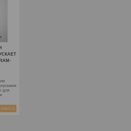
Н
УСКАЕТ
RAM-
кие
апускаем
m для
я
 новости