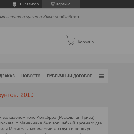
15 отзывов
Корзина
емя визита в пункт выдачи необходимо
Корзина
ДЗАКАЗ
НОВОСТИ
ПУБЛИЧНЫЙ ДОГОВОР
унтов. 2019
 волшебном коне Аонабрре (Роскошная Грива),
о волнам. У Мананнана был волшебный арсенал: два
 меч Мститель, магические кольчуга и панцирь,