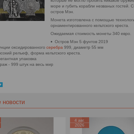
которые не могло пробить никакое оружи
море и губить корабли незваных гостей. 
остров Мэн.
Монета изготовлена с помощью технологи
орнаментированного кельтского креста.
Ожидаемая стоимость монеты 340 евро.
Остров Мэн 5 фунтов 2019
унции оксидированного
серебра
999, диаметр 55 мм
сокий рельеф, форма кельтского креста.
егантная упаковка
раж - 999 штук на весь мир
е новости
4 авг.
2026