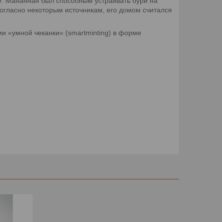
е. Мананнан был способным устраивать бури на
Согласно некоторым источникам, его домом считался
и «умной чеканки» (smartminting) в форме