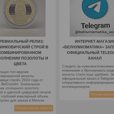
РЕМИАЛЬНЫЙ РЕЛИЗ:
ИНТЕРНЕТ-МАГАЗИ
ИНКОВИЧСКИЙ СТРОЙ В
«БЕЛНУМИЗМАТИКА» ЗАП
КОМБИНИРОВАННОМ
ОФИЦИАЛЬНЫЙ TELEG
ПОЛНЕНИИ ПОЗОЛОТЫ И
КАНАЛ
ЦВЕТА
Следить за нумизматическими
новинками и бронировать ред
тация топ-версии
монеты стало еще удобнее. З
изированной монеты
официальный канал в Telegra
авіцкі строй» 2023 года от
оперативного информировани
 BelCoinArt. Уникальное
коллекционеров.
ние сплошного золотого
ия и цветной цифровой печати
Полная версия
т глубокий ювелирный объем.
тупен для заказа в Минске.
Полная версия новости