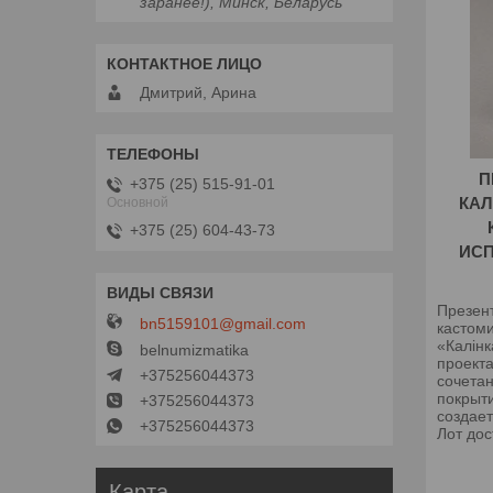
заранее!), Минск, Беларусь
Дмитрий, Арина
П
+375 (25) 515-91-01
КАЛ
Основной
+375 (25) 604-43-73
ИС
Презен
bn5159101@gmail.com
кастом
«Калінк
belnumizmatika
проекта
+375256044373
сочета
покрыт
+375256044373
создае
+375256044373
Лот дос
Карта