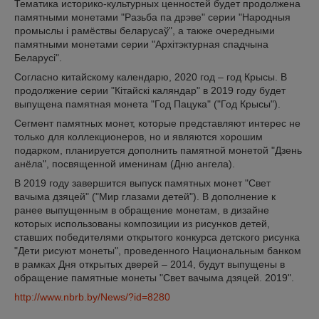
Тематика историко-культурных ценностей будет продолжена
памятными монетами "Разьба па дрэве" серии "Народныя
промыслы і рамёствы беларусаў", а также очередными
памятными монетами серии "Архітэктурная спадчына
Беларусі".
Согласно китайскому календарю, 2020 год – год Крысы. В
продолжение серии "Кітайскі каляндар" в 2019 году будет
выпущена памятная монета "Год Пацука" ("Год Крысы").
Сегмент памятных монет, которые представляют интерес не
только для коллекционеров, но и являются хорошим
подарком, планируется дополнить памятной монетой "Дзень
анёла", посвященной именинам (Дню ангела).
В 2019 году завершится выпуск памятных монет "Свет
вачыма дзяцей" ("Мир глазами детей"). В дополнение к
ранее выпущенным в обращение монетам, в дизайне
которых использованы композиции из рисунков детей,
ставших победителями открытого конкурса детского рисунка
"Дети рисуют монеты", проведенного Национальным банком
в рамках Дня открытых дверей – 2014, будут выпущены в
обращение памятные монеты "Свет вачыма дзяцей. 2019".
http://www.nbrb.by/News/?id=8280