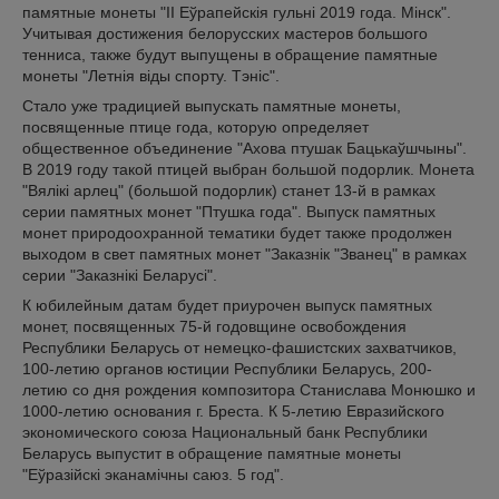
памятные монеты "II Еўрапейскія гульні 2019 года. Мінск".
Учитывая достижения белорусских мастеров большого
тенниса, также будут выпущены в обращение памятные
монеты "Летнія віды спорту. Тэніс".
Стало уже традицией выпускать памятные монеты,
посвященные птице года, которую определяет
общественное объединение "Ахова птушак Бацькаўшчыны".
В 2019 году такой птицей выбран большой подорлик. Монета
"Вялікі арлец" (большой подорлик) станет 13-й в рамках
серии памятных монет "Птушка года". Выпуск памятных
монет природоохранной тематики будет также продолжен
выходом в свет памятных монет "Заказнік "Званец" в рамках
серии "Заказнікі Беларусі".
К юбилейным датам будет приурочен выпуск памятных
монет, посвященных 75-й годовщине освобождения
Республики Беларусь от немецко-фашистских захватчиков,
100-летию органов юстиции Республики Беларусь, 200-
летию со дня рождения композитора Станислава Монюшко и
1000-летию основания г. Бреста. К 5-летию Евразийского
экономического союза Национальный банк Республики
Беларусь выпустит в обращение памятные монеты
"Еўразійскі эканамічны саюз. 5 год".