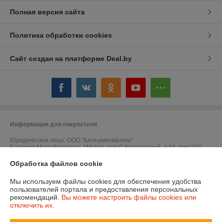
Полная версия сайта
Политика обработки cookies
Сайт создан на платформе Deal.by
Информация для покупателя
Юридическое лицо:
ООО "Белнумизматика"
БеларусьМинскБеларусь, г.Минск, пер.С.Ковалевской, д.60, пом.202
Регистрационный номер ЕГР: 193017016
Обработка файлов cookie
УНП: 193017016
Мы используем файлы cookies для обеспечения удобства
пользователей портала и предоставления персональных
Регистрационный орган: Мингорисполком
рекомендаций.
Вы можете настроить файлы cookies или
отключить их.
Дата регистрации компании: 09.01.2018