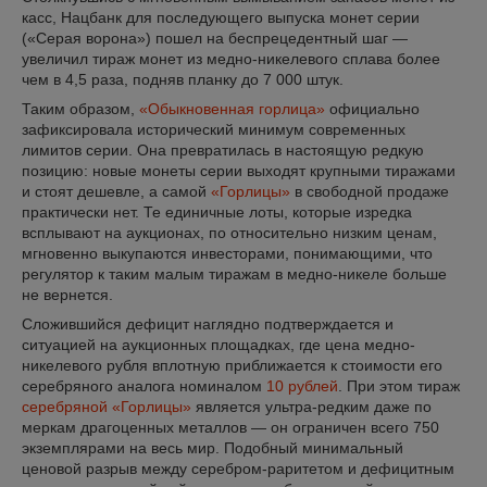
касс, Нацбанк для последующего выпуска монет серии
(«Серая ворона») пошел на беспрецедентный шаг —
увеличил тираж монет из медно-никелевого сплава более
чем в 4,5 раза, подняв планку до 7 000 штук.
Таким образом,
«Обыкновенная горлица»
официально
зафиксировала исторический минимум современных
лимитов серии. Она превратилась в настоящую редкую
позицию: новые монеты серии выходят крупными тиражами
и стоят дешевле, а самой
«Горлицы»
в свободной продаже
практически нет. Те единичные лоты, которые изредка
всплывают на аукционах, по относительно низким ценам,
мгновенно выкупаются инвесторами, понимающими, что
регулятор к таким малым тиражам в медно-никеле больше
не вернется.
Сложившийся дефицит наглядно подтверждается и
ситуацией на аукционных площадках, где цена медно-
никелевого рубля вплотную приближается к стоимости его
серебряного аналога номиналом
10 рублей
. При этом тираж
серебряной «Горлицы»
является ультра-редким даже по
меркам драгоценных металлов — он ограничен всего 750
экземплярами на весь мир. Подобный минимальный
ценовой разрыв между серебром-раритетом и дефицитным