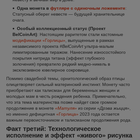
Одна монета в
футляре с одиночным ложементе
:
Статусный оберег невесте — будущей хранительнице
очага.
Особый коллекционный статус (Проект
BelCoinArt)
: Настоящим раритетом стали кастомные
модификации «Горлицы»
, выпущенные в рамках
независимого проекта
#BelCoinArt
ультра-малым
лимитированным тиражом. Нанесение износостойкого
покрытия нитрида титана (эффект глубокого
золочения) превратило редкий медно-никель в
эксклюзивное ювелирное сокровище.
Помимо свадебной темы, орнитологический образ птицы
олицетворяет сильный материнский инстинкт. Монету часто
приобретают как талисман для беременных женщин и
молодых мам в честь рождения ребенка. Примечательно,
что эта тема материнства позже найдет свое громкое
продолжение в монете
«Матуля»
из серии
«Дрэва жыцця»
,
но именно дефицитная
«Горлица»
2023 года остается
важным первоисточником и талисманом продолжения рода.
Факт третий: Технологическое
исполнение и эффект «живого» рисунка