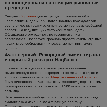
спровоцировала настоящий рыночный
прецедент.
Сегодня
«Горлица»
демонстрирует стремительный и
необъяснимый для многих поверхностных наблюдателей
рост стоимости, практически полностью пропав из свободной
продажи на ведущих нумизматических площадках.
Обладатели этого раритета не торопятся с ним
расставаться. Попробуем проанализировать факты, скрытые
пружины ценообразования и реальные причины такого
дефицита.
Факт первый: Рекордный лимит тиража
и скрытый разворот Нацбанка
Главный закон нумизматического рынка неизменен:
коллекционную ценность определяет не металл, а тираж и
история появления позиции.
Медно-никелевая «Горлица»
была отчеканена на Казахстанском монетном дворе жестким
лимитированным тиражом — всего 1 500 экземпляров на
весь мир.
Но истинный масштаб дефицита стал понятен позже, когда
эмитент резко изменил свою тиражную политику.
Столкнувшись с мгновенным вымыванием запасов монет из