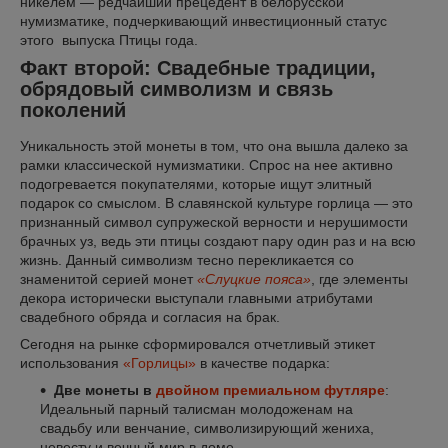
никелем — редчайший прецедент в белорусской
нумизматике, подчеркивающий инвестиционный статус
этого выпуска Птицы года.
Факт второй: Свадебные традиции,
обрядовый символизм и связь
поколений
Уникальность этой монеты в том, что она вышла далеко за
рамки классической нумизматики. Спрос на нее активно
подогревается покупателями, которые ищут элитный
подарок со смыслом. В славянской культуре горлица — это
признанный символ супружеской верности и нерушимости
брачных уз, ведь эти птицы создают пару один раз и на всю
жизнь. Данный символизм тесно перекликается со
знаменитой серией монет
«Слуцкие пояса»
, где элементы
декора исторически выступали главными атрибутами
свадебного обряда и согласия на брак.
Сегодня на рынке сформировался отчетливый этикет
использования
«Горлицы»
в качестве подарка:
Две монеты в
двойном премиальном футляре
:
Идеальный парный талисман молодоженам на
свадьбу или венчание, символизирующий жениха,
невесту и вечный мир в доме.