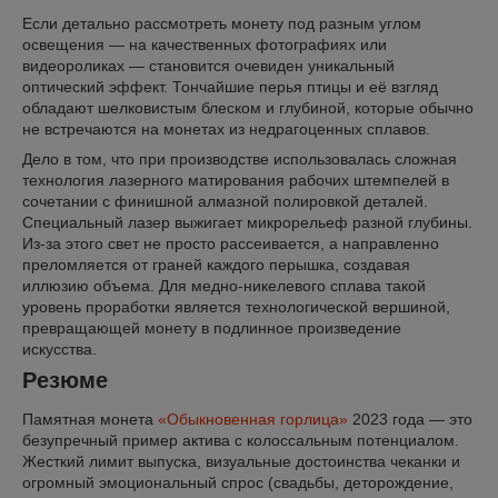
Если детально рассмотреть монету под разным углом
освещения — на качественных фотографиях или
видеороликах — становится очевиден уникальный
оптический эффект. Тончайшие перья птицы и её взгляд
обладают шелковистым блеском и глубиной, которые обычно
не встречаются на монетах из недрагоценных сплавов.
Дело в том, что при производстве использовалась сложная
технология лазерного матирования рабочих штемпелей в
сочетании с финишной алмазной полировкой деталей.
Специальный лазер выжигает микрорельеф разной глубины.
Из-за этого свет не просто рассеивается, а направленно
преломляется от граней каждого перышка, создавая
иллюзию объема. Для медно-никелевого сплава такой
уровень проработки является технологической вершиной,
превращающей монету в подлинное произведение
искусства.
Резюме
Памятная монета
«Обыкновенная горлица»
2023 года — это
безупречный пример актива с колоссальным потенциалом.
Жесткий лимит выпуска, визуальные достоинства чеканки и
огромный эмоциональный спрос (свадьбы, деторождение,