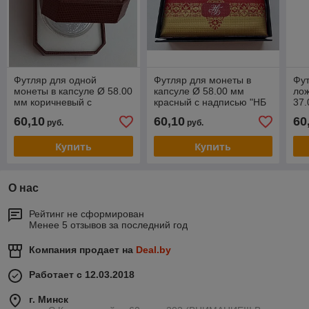
Футляр для одной
Футляр для монеты в
Фут
монеты в капсуле Ø 58.00
капсуле Ø 58.00 мм
лож
мм коричневый с
красный с надписью "НБ
37
покрытием из кожи
РБ"
те
60,10
60,10
60
руб.
руб.
Купить
Купить
О нас
Рейтинг не сформирован
Менее 5 отзывов за последний год
Компания продает на
Deal.by
Работает с 12.03.2018
г. Минск