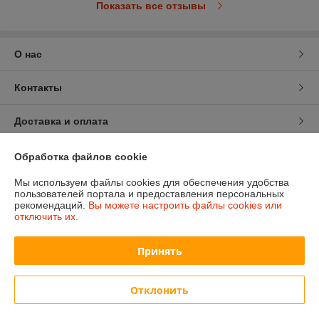
Показать все отзывы
О нас
Контакты
Доставка и оплата
График работы
Обработка файлов cookie
Мы используем файлы cookies для обеспечения удобства
Полная версия сайта
пользователей портала и предоставления персональных
рекомендаций.
Вы можете настроить файлы cookies или
отключить их.
Политика обработки cookies
Принять
Сайт создан на платформе Deal.by
Отклонить