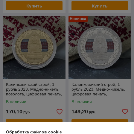
Купить
Купить
Новинка
Калинковичский строй, 1
Калинковичский строй, 1
рубль 2023, Медно-никель,
рубль 2023, Медно-никель,
позолота, цифровая печать,
цифровая печать,
BelCoinArt
BelCoinArt
В наличии
В наличии
170,10
149,20
руб.
руб.
Купить
Купить
Обработка файлов cookie