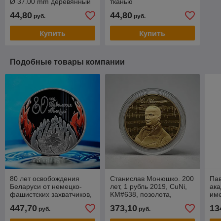
Ø 37.00 mm деревянный
тканью
44,80
44,80
руб.
руб.
Купить
Купить
Подобные товары компании
80 лет освобождения
Станислав Монюшко. 200
Па
Беларуси от немецко-
лет, 1 рубль 2019, CuNi,
ака
фашистских захватчиков,
KM#638, позолота,
име
1 рубль 2024, Медно-
BelCoinArt
лет
447,70
373,10
13
руб.
руб.
никель, KM#781
Ме