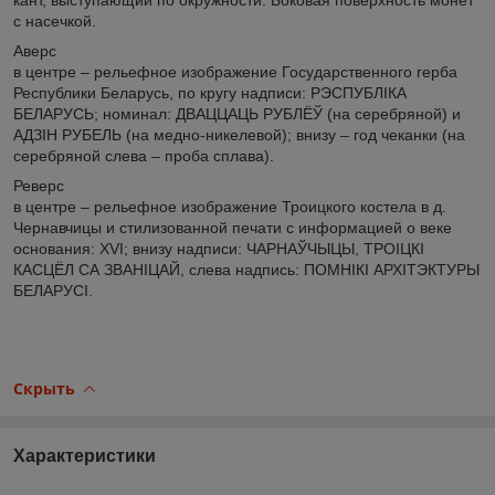
с насечкой.
Аверс
в центре – рельефное изображение Государственного герба
Республики Беларусь, по кругу надписи: РЭСПУБЛІКА
БЕЛАРУСЬ; номинал: ДВАЦЦАЦЬ РУБЛЁЎ (на серебряной) и
АДЗІН РУБЕЛЬ (на медно-никелевой); внизу – год чеканки (на
серебряной слева – проба сплава).
Реверс
в центре – рельефное изображение Троицкого костела в д.
Чернавчицы и стилизованной печати с информацией о веке
основания: ХVI; внизу надписи: ЧАРНАЎЧЫЦЫ, ТРОІЦКІ
КАСЦЁЛ СА ЗВАНІЦАЙ, слева надпись: ПОМНІКІ АРХІТЭКТУРЫ
БЕЛАРУСІ.
Скрыть
Характеристики