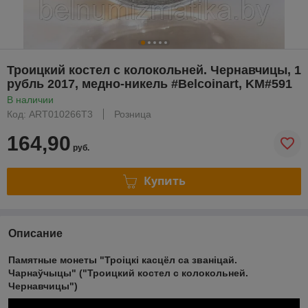
Троицкий костел с колокольней. Чернавчицы, 1
рубль 2017, медно-никель #Belcoinart, KM#591
В наличии
Код: ART010266T3
Розница
164,90
руб.
Купить
Описание
Памятные монеты "Троiцкi касцёл са званiцай.
Чарнаўчыцы" ("Троицкий костел с колокольней.
Чернавчицы")