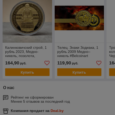
Калинковичский строй, 1
Телец. Знаки Зодиака, 1
Тро
рубль 2023, Медно-
рубль 2009 Медно–
кол
никель, позолота,
никель #Belcoinart
Чер
BelCoinArt
позолота, KM#317
201
164,90
119,90
16
руб.
руб.
Купить
Купить
О нас
Рейтинг не сформирован
Менее 5 отзывов за последний год
Компания продает на
Deal.by