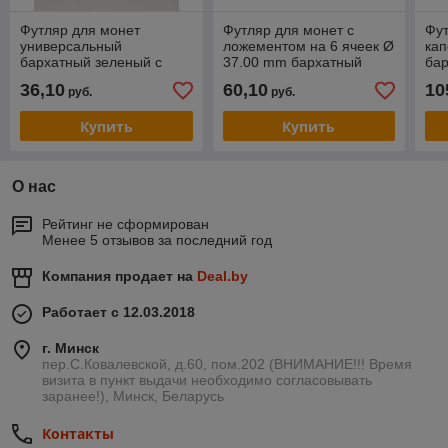
Футляр для монет
Футляр для монет с
Фут
универсальный
ложементом на 6 ячеек Ø
кап
бархатный зеленый с
37.00 mm бархатный
бар
красным ложементом
темно-синий
Lin
36,10
60,10
10
руб.
руб.
(50х65 мм.)
Купить
Купить
О нас
Рейтинг не сформирован
Менее 5 отзывов за последний год
Компания продает на
Deal.by
Работает с 12.03.2018
г. Минск
пер.С.Ковалевской, д.60, пом.202 (ВНИМАНИЕ!!! Время
визита в пункт выдачи необходимо согласовывать
заранее!), Минск, Беларусь
Контакты