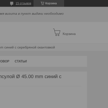
15 отзывов
Корзина
емя визита в пункт выдачи необходимо
Корзина
mm синий с серебряной окантовкой
ГОВОР
СТАТЬИ
псулой Ø 45.00 mm синий с