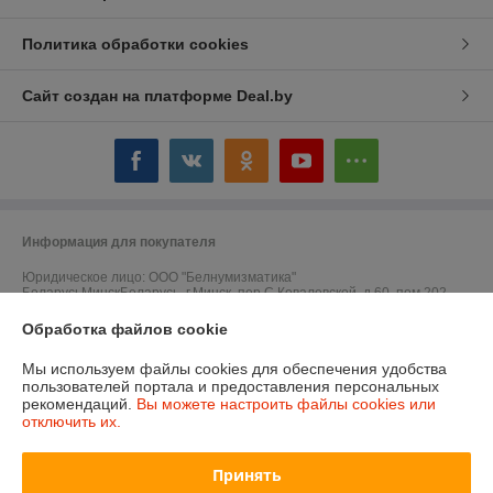
Политика обработки cookies
Сайт создан на платформе Deal.by
Информация для покупателя
Юридическое лицо:
ООО "Белнумизматика"
БеларусьМинскБеларусь, г.Минск, пер.С.Ковалевской, д.60, пом.202
Обработка файлов cookie
Регистрационный номер ЕГР: 193017016
УНП: 193017016
Мы используем файлы cookies для обеспечения удобства
пользователей портала и предоставления персональных
Регистрационный орган: Мингорисполком
рекомендаций.
Вы можете настроить файлы cookies или
отключить их.
Дата регистрации компании: 09.01.2018
Ссылка на свидетельство/лицензию
Принять