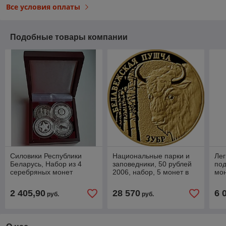
Все условия оплаты
Подобные товары компании
Силовики Республики
Национальные парки и
Лег
Беларусь, Набор из 4
заповедники, 50 рублей
под
серебряных монет
2006, набор, 5 монет в
мон
футляре, золото
и 5
де
2 405,90
28 570
6 
руб.
руб.