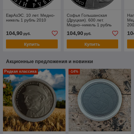
ЕврАзЭС. 10 лет. Медно-
Софья Гольшанская
Нап
никель 1 рубль 2010
(Друцкая). 600 лет.
Мед
Медно–никель 1 рубль
20
2006
104,90
104,90
10
руб.
руб.
Купить
Купить
Акционные предложения и новинки
Редкая классика
-14%