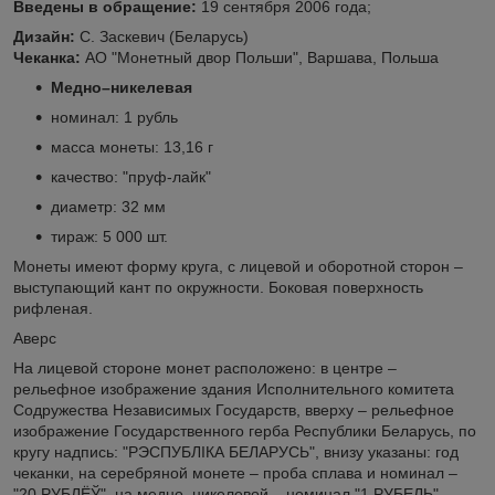
Введены в обращение:
19 сентября 2006 года;
Дизайн:
С. Заскевич (Беларусь)
Чеканка:
АО "Монетный двор Польши", Варшава, Польша
Медно–никелевая
номинал: 1 рубль
масса монеты: 13,16 г
качество: "пруф-лайк"
диаметр: 32 мм
тираж: 5 000 шт.
Монеты имеют форму круга, с лицевой и оборотной сторон –
выступающий кант по окружности. Боковая поверхность
рифленая.
Аверс
На лицевой стороне монет расположено: в центре –
рельефное изображение здания Исполнительного комитета
Содружества Независимых Государств, вверху – рельефное
изображение Государственного герба Республики Беларусь, по
кругу надпись: "РЭСПУБЛІКА БЕЛАРУСЬ", внизу указаны: год
чеканки, на серебряной монете – проба сплава и номинал –
"20 РУБЛЁЎ", на медно–никелевой – номинал "1 РУБЕЛЬ".