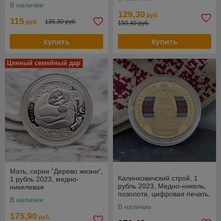
В наличии
129,30
руб.
115
135,30 руб.
руб.
150,40 руб.
Купить
Купить
Ценный семейный дар
Мать, серии ”Дерево жизни“,
Калинковичский строй, 1
1 рубль 2023, медно-
рубль 2023, Медно-никель,
никелевая
позолота, цифровая печать,
В наличии
BelCoinArt
В наличии
175,90
руб.