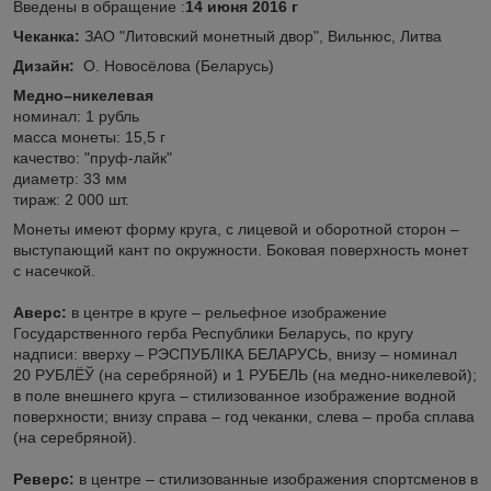
Введены в обращение :
14 июня 2016 г
Чеканка:
ЗАО "Литовский монетный двор", Вильнюс, Литва
Дизайн:
О. Новосёлова (Беларусь)
Медно–никелевая
номинал: 1 рубль
масса монеты: 15,5 г
качество: "пруф-лайк"
диаметр: 33 мм
тираж: 2 000 шт.
Монеты имеют форму круга, с лицевой и оборотной сторон –
выступающий кант по окружности. Боковая поверхность монет
с насечкой.
Аверс:
в центре в круге – рельефное изображение
Государственного герба Республики Беларусь, по кругу
надписи: вверху – РЭСПУБЛІКА БЕЛАРУСЬ, внизу – номинал
20 РУБЛЁЎ (на серебряной) и 1 РУБЕЛЬ (на медно-никелевой);
в поле внешнего круга – стилизованное изображение водной
поверхности; внизу справа – год чеканки, слева – проба сплава
(на серебряной).
Реверс:
в центре – стилизованные изображения спортсменов в