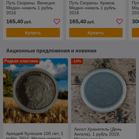
Путь Скорины. Венеция.
Путь Скорины. Краков.
Пут
Медно–никель 1 рубль
Медно–никель 1 рубль
Мед
2016
2016
20
165,40
165,40
30
руб.
руб.
Купить
Купить
Акционные предложения и новинки
Редкая классика
-14%
Ангел Хранитель (День
Аркадий Кулешов 100 лет, 1
Ангела), 1 рубль 2019,
рубль 2014, Медно–никель