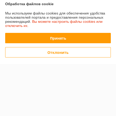
Обработка файлов cookie
Отзывы о магазине
Мы используем файлы cookies для обеспечения удобства
15 отзывов за всё время
пользователей портала и предоставления персональных
рекомендаций.
Вы можете настроить файлы cookies или
отключить их.
Покупатель
12.12.2025
Отлично
Принять
Сделка подтверждена через корзину
Отклонить
Покупатель
05.03.2025
Отлично
Показать все отзывы
О нас
Контакты