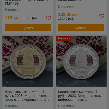
Медно-никель
KM# 458
В наличии
В наличии
129,30
руб.
115
135,30 руб.
руб.
150,40 руб.
Купить
Купить
Новинка
Калинковичский строй, 1
Калинковичский строй, 1
рубль 2023, Медно-никель,
рубль 2023, Медно-никель,
позолота, цифровая печать,
цифровая печать,
BelCoinArt
BelCoinArt
В наличии
В наличии