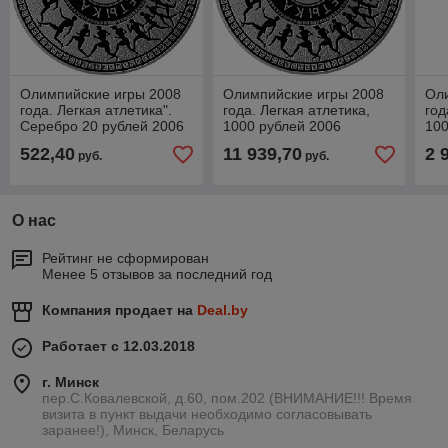
Олимпийские игры 2008
Олимпийские игры 2008
Ол
года. Легкая атлетика".
года. Легкая атлетика,
год
Серебро 20 рублей 2006
1000 рублей 2006
100
Серебро KM# 412
Се
522,40
11 939,70
2 
руб.
руб.
О нас
Рейтинг не сформирован
Менее 5 отзывов за последний год
Компания продает на
Deal.by
Работает с 12.03.2018
г. Минск
пер.С.Ковалевской, д.60, пом.202 (ВНИМАНИЕ!!! Время
визита в пункт выдачи необходимо согласовывать
заранее!), Минск, Беларусь