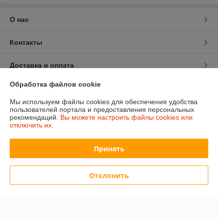
О нас
Контакты
Доставка и оплата
Обработка файлов cookie
График работы
Мы используем файлы cookies для обеспечения удобства
пользователей портала и предоставления персональных
Полная версия сайта
рекомендаций.
Вы можете настроить файлы cookies или
отключить их.
Политика обработки cookies
Принять
Сайт создан на платформе Deal.by
Отклонить