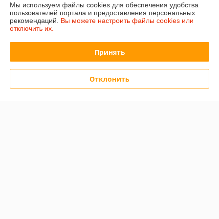
Мы используем файлы cookies для обеспечения удобства
пользователей портала и предоставления персональных
Полная версия сайта
рекомендаций.
Вы можете настроить файлы cookies или
отключить их.
Политика обработки cookies
Принять
Сайт создан на платформе Deal.by
Отклонить
Информация для покупателя
Юридическое лицо:
ООО "Белнумизматика"
БеларусьМинскБеларусь, г.Минск, пер.С.Ковалевской, д.60, пом.202
Регистрационный номер ЕГР: 193017016
УНП: 193017016
Регистрационный орган: Мингорисполком
Дата регистрации компании: 09.01.2018