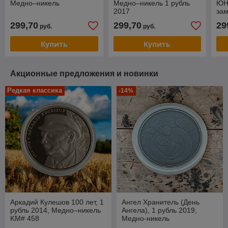
Медно–никель
Медно–никель 1 рубль
ЮН
2017
зам
Ме
299,70
299,70
29
руб.
руб.
Купить
Купить
Акционные предложения и новинки
Редкая классика
-14%
Аркадий Кулешов 100 лет, 1
Ангел Хранитель (День
рубль 2014, Медно–никель
Ангела), 1 рубль 2019,
KM# 458
Медно-никель