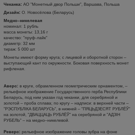
Чеканка:
АО "Монетный двор Польши", Варшава, Польша
Дизайн:
О. Новосёлова (Беларусь)
Медно–никелевая
номинал: 1 рубль
масса монеты: 13,16 г
качество: "пруф-лайк"
диаметр: 32 мм
тираж: 5 000 шт
Монеты имеют форму круга; с лицевой и оборотной сторон –
выступающий кант по окружности. Боковая поверхность монет
рифленая.
Аверс:
в круге, обрамленном геометрическим орнаментом, –
рельефное изображение Государственного герба Республики
Беларусь, под ним указан год чеканки, для серебряной и
золотой – проба сплава; по кругу – надписи: в верхней части –
"РЭСПУБЛIКА БЕЛАРУСЬ", в нижней – "ПЯЦЬДЗЕСЯТ РУБЛЁЎ"
на золотой, "ДВАЦЦАЦЬ РУБЛЁЎ" на серебряной и "АДЗIН
РУБЕЛЬ" – на медно–никелевой.
Реверс:
рельефное изображение головы зубра на фоне