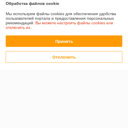
Обработка файлов cookie
Отзывы о магазине
Мы используем файлы cookies для обеспечения удобства
15 отзывов за всё время
пользователей портала и предоставления персональных
рекомендаций.
Вы можете настроить файлы cookies или
отключить их.
Покупатель
12.12.2025
Отлично
Принять
Сделка подтверждена через корзину
Отклонить
Покупатель
05.03.2025
Отлично
Показать все отзывы
О нас
Контакты