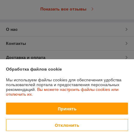
Показать все отзывы
О нас
Контакты
Доставка и оплата
Обработка файлов cookie
График работы
Мы используем файлы cookies для обеспечения удобства
пользователей портала и предоставления персональных
Полная версия сайта
рекомендаций.
Вы можете настроить файлы cookies или
отключить их.
Политика обработки cookies
Принять
Сайт создан на платформе Deal.by
Отклонить