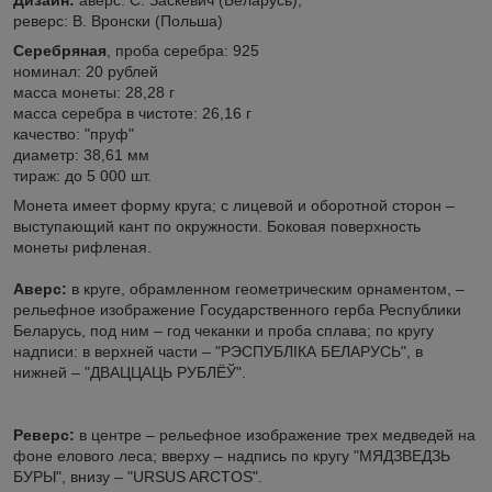
реверс: В. Вронски (Польша)
Серебряная
, проба серебра: 925
номинал: 20 рублей
масса монеты: 28,28 г
масса серебра в чистоте: 26,16 г
качество: "пруф"
диаметр: 38,61 мм
тираж: до 5 000 шт.
Монета имеет форму круга; с лицевой и оборотной сторон –
выступающий кант по окружности. Боковая поверхность
монеты рифленая.
Аверс:
в круге, обрамленном геометрическим орнаментом, –
рельефное изображение Государственного герба Республики
Беларусь, под ним – год чеканки и проба сплава; по кругу
надписи: в верхней части – "РЭСПУБЛIКА БЕЛАРУСЬ", в
нижней – "ДВАЦЦАЦЬ РУБЛЁЎ".
Реверс:
в центре – рельефное изображение трех медведей на
фоне елового леса; вверху – надпись по кругу "МЯДЗВЕДЗЬ
БУРЫ", внизу – "URSUS ARCTOS".