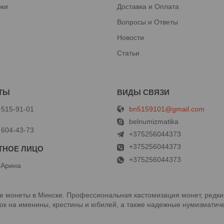
рки
Доставка и Оплата
Вопросы и Ответы
Новости
Статьи
bn5159101@gmail.com
 515-91-01
й
belnumizmatika
 604-43-73
+375256044373
+375256044373
+375256044373
 Арина
 монеты в Минске. Профессиональная кастомизация монет, редки
к на именины, крестины и юбилей, а также надежные нумизматиче