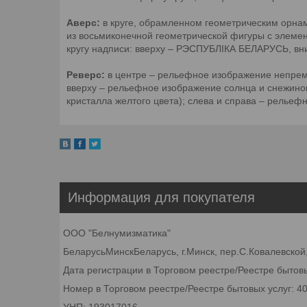
Аверс:
в круге, обрамленном геометрическим орнам
из восьмиконечной геометрической фигуры с элемен
кругу надписи: вверху – РЭСПУБЛІКА БЕЛАРУСЬ, в
Реверс:
в центре – рельефное изображение непреме
вверху – рельефное изображение солнца и снежинок
кристалла желтого цвета); слева и справа – релье
Информация для покупателя
ООО "Белнумизматика"
БеларусьМинскБеларусь, г.Минск, пер.С.Ковалевской,
Дата регистрации в Торговом реестре/Реестре бытовы
Номер в Торговом реестре/Реестре бытовых услуг: 4