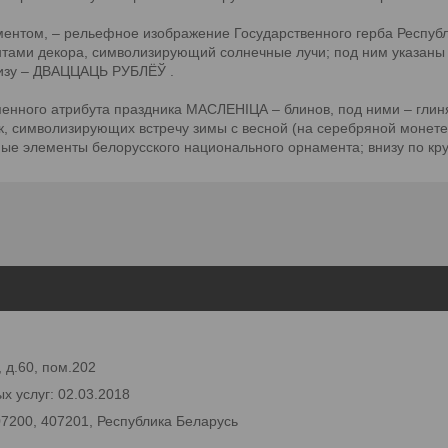
ентом, – рельефное изображение Государственного герба Республи
тами декора, символизирующий солнечные лучи; под ним указаны г
низу – ДВАЦЦАЦЬ РУБЛЁЎ .
нного атрибута праздника МАСЛЕНІЦА – блинов, под ними – глин
, символизирующих встречу зимы с весной (на серебряной монете в
фные элементы белорусского национального орнамента; внизу по кр
 д.60, пом.202
х услуг: 02.03.2018
07200, 407201, Республика Беларусь