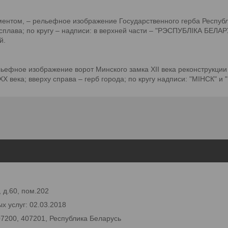
ентом, – рельефное изображение Государственного герба Республи
 сплава; по кругу – надписи: в верхней части – "РЭСПУБЛIКА БЕЛ
й.
льефное изображение ворот Минского замка XII века реконструкции
 века; вверху справа – герб города; по кругу надписи: "МIНСК" и
 д.60, пом.202
х услуг: 02.03.2018
07200, 407201, Республика Беларусь