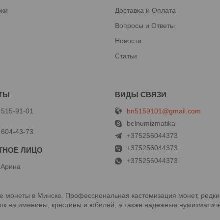
рки
Доставка и Оплата
Вопросы и Ответы
Новости
Статьи
bn5159101@gmail.com
 515-91-01
й
belnumizmatika
 604-43-73
+375256044373
+375256044373
+375256044373
 Арина
 монеты в Минске. Профессиональная кастомизация монет, редки
к на именины, крестины и юбилей, а также надежные нумизматиче