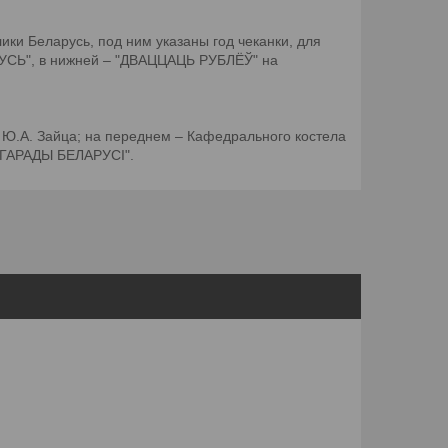
ки Беларусь, под ним указаны год чеканки, для
АРУСЬ", в нижней – "ДВАЦЦАЦЬ РУБЛЁЎ" на
 Ю.А. Зайца; на переднем – Кафедрального костела
 "ГАРАДЫ БЕЛАРУСI".