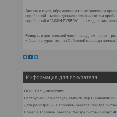
Аверс:
в круге, обрамленном геометрическим орнам
серебряной – масса драгметалла в чистоте и проба
серебряной и "АД3IН РУБЕЛЬ" – на медно–никелево
Реверс:
в центральной части на заднем плане – ре
и башни с курантами на Соборной площади начала XX
Информация для покупателя
ООО "Белнумизматика"
БеларусьМинскБеларусь, г.Минск, пер.С.Ковалевской,
Дата регистрации в Торговом реестре/Реестре бытовы
Номер в Торговом реестре/Реестре бытовых услуг: 4