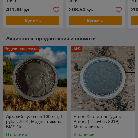
1999
2005
20
411,90
298,50
29
руб.
руб.
Купить
Купить
Акционные предложения и новинки
Редкая классика
-14%
Аркадий Кулешов 100 лет, 1
Ангел Хранитель (День
рубль 2014, Медно–никель
Ангела), 1 рубль 2019,
KM# 458
Медно-никель
В наличии
В наличии