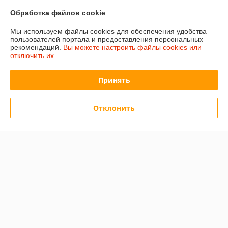
Обработка файлов cookie
15 отзывов за всё время
Мы используем файлы cookies для обеспечения удобства
пользователей портала и предоставления персональных
Покупатель
12.12.2025
рекомендаций.
Вы можете настроить файлы cookies или
отключить их.
Отлично
Сделка подтверждена через корзину
Принять
Отклонить
Покупатель
05.03.2025
Отлично
Показать все отзывы
О нас
Контакты
Доставка и оплата