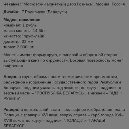
Чеканка:
"Московский монетный двор Гознака", Москва, Россия
Дизайн:
Т.Радивилко (Беларусь)
Медно–никелевая
номинал: 1 рубль
масса монеты: 14,35 г
качество: "пруф-лайк"
диаметр: 33 мм
тираж: 2 000 шт.
Монеты имеют форму круга, с лицевой и оборотной сторон –
выступающий кант по окружности. Боковая поверхность монет
рифленая.
Аверс:
в круге, обрамленном геометрическим орнаментом, –
рельефное изображение Государственного герба Республики
Беларусь, под ним указаны год чеканки; по кругу – надписи: в
верхней части – "РЭСПУБЛIКА БЕЛАРУСЬ", в нижней – "АД3IН
РУБЕЛЬ".
Реверс:
в центральной части – рельефное изображение плана
Полоцка с гравюры XVI века; вверху справа – герб города XVI–
XVIII веков; по кругу – надписи: "ПОЛАЦК" и "ГАРАДЫ
БЕЛАРУСI"