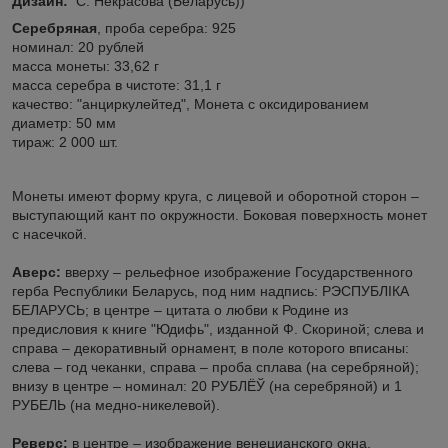
Дизайн:
С. Некрасова (Беларусь))
Серебряная
, проба серебра: 925
номинал: 20 рублей
масса монеты: 33,62 г
масса серебра в чистоте: 31,1 г
качество: "анциркулейтед", Монета с оксидированием
диаметр: 50 мм
тираж: 2 000 шт.
Монеты имеют форму круга, с лицевой и оборотной сторон –
выступающий кант по окружности. Боковая поверхность монет
с насечкой.
Аверс:
вверху – рельефное изображение Государственного
герба Республики Беларусь, под ним надпись: РЭСПУБЛIКА
БЕЛАРУСЬ; в центре – цитата о любви к Родине из
предисловия к книге "Юдифь", изданной Ф. Скориной; слева и
справа – декоративный орнамент, в поле которого вписаны:
слева – год чеканки, справа – проба сплава (на серебряной);
внизу в центре – номинал: 20 РУБЛЁЎ (на серебряной) и 1
РУБЕЛЬ (на медно-никелевой).
Реверс:
в центре – изображение венецианского окна,