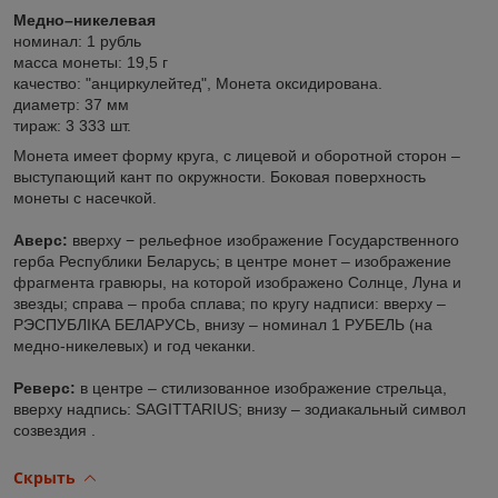
Медно–никелевая
номинал: 1 рубль
масса монеты: 19,5 г
качество: "анциркулейтед", Монета оксидирована.
диаметр: 37 мм
тираж: 3 333 шт.
Монета имеет форму круга, с лицевой и оборотной сторон –
выступающий кант по окружности. Боковая поверхность
монеты с насечкой.
Аверс:
вверху − рельефное изображение Государственного
герба Республики Беларусь; в центре монет – изображение
фрагмента гравюры, на которой изображено Солнце, Луна и
звезды; справа – проба сплава; по кругу надписи: вверху –
РЭСПУБЛIКА БЕЛАРУСЬ, внизу – номинал 1 РУБЕЛЬ (на
медно-никелевых) и год чеканки.
Реверс:
в центре – стилизованное изображение стрельца,
вверху надпись: SAGITTARIUS; внизу – зодиакальный символ
созвездия .
Скрыть