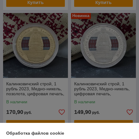
Купить
Купить
Новинка
Калинковичский строй, 1
Калинковичский строй, 1
рубль 2023, Медно-никель,
рубль 2023, Медно-никель,
позолота, цифровая печать,
цифровая печать,
BelCoinArt
BelCoinArt
В наличии
В наличии
170,90
149,90
руб.
руб.
Купить
Купить
Обработка файлов cookie